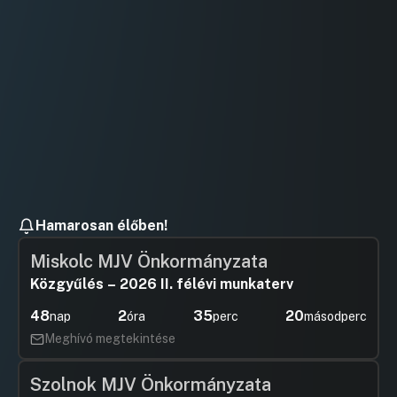
Hozzászól
Hamarosan élőben!
Miskolc MJV Önkormányzata
Közgyűlés – 2026 II. félévi munkaterv
48
2
35
20
nap
óra
perc
másodperc
Meghívó megtekintése
Szolnok MJV Önkormányzata