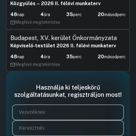
Közgyűlés – 2026 II. félévi munkaterv
48
4
35
20
nap
óra
perc
másodperc
Meghívó megtekintése
Budapest, XV. kerület Önkormányzata
Képviselő-testület 2026 II. félévi munkaterv
48
4
35
20
nap
óra
perc
másodperc
Meghívó megtekintése
Használja ki teljeskörű
szolgáltatásunkat, regisztráljon most!