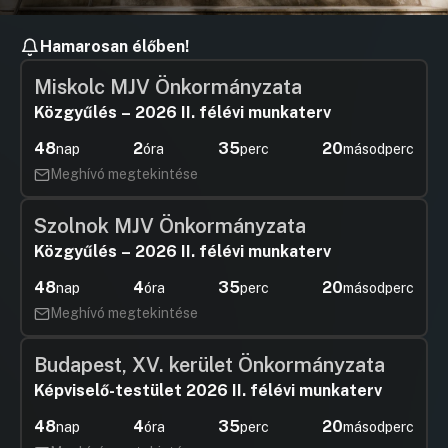
Hamarosan élőben!
Miskolc MJV Önkormányzata
Közgyűlés – 2026 II. félévi munkaterv
48
2
35
20
nap
óra
perc
másodperc
Meghívó megtekintése
Szolnok MJV Önkormányzata
Közgyűlés – 2026 II. félévi munkaterv
48
4
35
20
nap
óra
perc
másodperc
Meghívó megtekintése
Budapest, XV. kerület Önkormányzata
Képviselő-testület 2026 II. félévi munkaterv
48
4
35
20
nap
óra
perc
másodperc