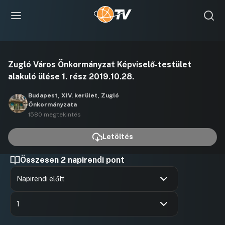
Videó
Zugló Város Önkormányzat Képviselő-testület
lejátszása
alakuló ülése 1. rész 2019.10.28.
Budapest, XIV. kerület, Zugló
Önkormányzata
1580 megtekintés
Letöltés
Összesen 2 napirendi pont
Napirendi előtt
Hozzászólások
Horváth 
Ugrás a napirendi pontra
Hozzászól
1
Hozzászólások
Horváth 
Ugrás a napirendi pontra