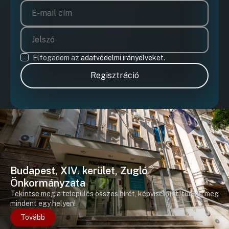
Elfogadom az
adatvédelmi irányelveket.
Regisztráció
Budapest, XIV. kerület, Zugló
Önkormányzata
Tekintse meg a település összes hírét, képviselőjét, tudjon meg
mindent egy helyen!
Tovább