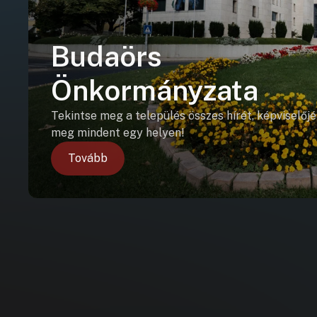
Budaörs
Önkormányzata
Tekintse meg a település összes hírét, képviselőjé
meg mindent egy helyen!
Tovább