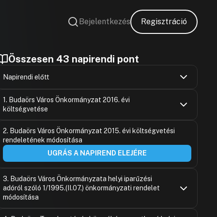
Bejelentkezés
Regisztráció
Összesen 43 napirendi pont
Napirendi előtt
Löfler Dávid
Hozzászólások
Ugrás a napirendi pontra
1. Budaörs Város Önkormányzat 2016. évi
Hozzászólásra
költségvetése
Dr. Bakó Kri
Hozzászólásra
Dr. Sokolow
Hozzászólások
Dr. Sokolow
Ugrás a napirendi pontra
2. Budaörs Város Önkormányzat 2015. évi költségvetési
Hozzászólásra
Hozzászólásra
rendeletének módosítása
Császárné K
Lőrincz Mihá
Hozzászólásra
Hozzászólásra
UGRÁS A NAPIREND ELEJÉRE
Gáspár Béla
Gáspár Béla
Hozzászólásra
Hozzászólásra
Dr. Bocsi Ist
Lőrincz Mihá
3. Budaörs Város Önkormányzata helyi iparűzési
Hozzászólásra
Hozzászólásra
adóról szóló 1/1995.(II.07.) önkormányzati rendelet
Gáspár Béla
Császárné K
Hozzászólásra
módosítása
Hozzászólásra
Löfler Dávid
Dr. Tóth Fer
Dr. Ritter G
Hozzászólások
Hozzászólásra
Ugrás a napirendi pontra
Hozzászólásra