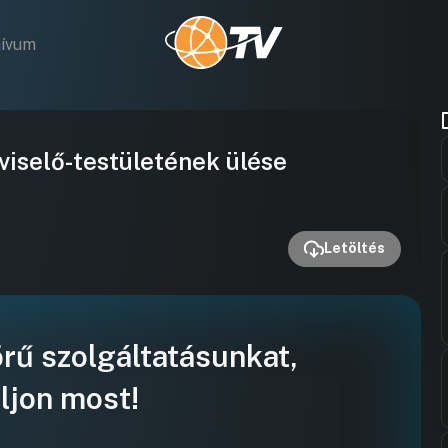
hívum
Videó
iselő-testületének ülése
lejátszása
Letöltés
örű szolgáltatásunkat,
ljon most!