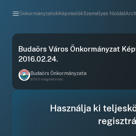
Önkormányzatok
Képviselők
Személyes főoldal
Arc
Budaörs Város Önkormányzat Képv
2016.02.24.
Budaörs Önkormányzata
8703 megtekintés
Használja ki teljesk
regisztrá