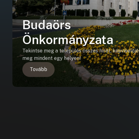
Budaörs
Önkormányzata
Tekintse meg a település összes hírét, képviselőjé
meg mindent egy helyen!
Tovább