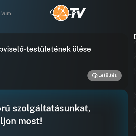
hívum
Videó
viselő-testületének ülése
lejátszása
Letöltés
örű szolgáltatásunkat,
ljon most!