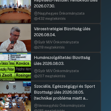
Képviselő-Testület Rendkívüli ülés
19. Napirendi pont
2026.07.30.
UGRÁS A NAPIREND ELEJÉRE
Nagyhegyes Önkormányzata
432 megtekintés
20. Napirendi pont
Városstratégiai Bizottság ülés
Kálóczi Imre
Hozzászólások
Ugrás a napirendi pontra
21. Napirendi pont
Hozzászólásra
2026.08.04.
UGRÁS A NAPIREND ELEJÉRE
Győr MJV Önkormányzata
218 megtekintés
22. Napirendi pont
Humánszolgáltatási Bizottság
UGRÁS A NAPIREND ELEJÉRE
ülés 2026.08.03.
Győr MJV Önkormányzata
23. Napirendi pont
207 megtekintés
Sánta Áron
Hozzászólások
Ugrás a napirendi pontra
24. Napirendi pont
Hozzászólásra
Szociális, Egészségügyi és Sport
Kálóczi Imre
UGRÁS A NAPIREND ELEJÉRE
Bizottsági ülés 2026.08.05.
Hozzászólásra
(technikai probléma miatt a
jegyzőkönyv elfogadása nem
25. Napirendi pont
Veresegyház Önkormányzata
rögzült)
185 megtekintés