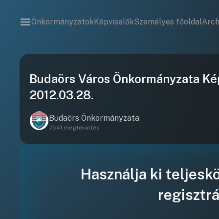
Önkormányzatok
Képviselők
Személyes főoldal
Arc
Budaörs Város Önkormányzata Kép
2012.03.28.
Budaörs Önkormányzata
7541 megtekintés
Használja ki teljesk
regisztrá