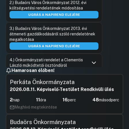
2.) Budaörs Város Önkormányzat 2012. évi
Hozzászól
költségvetési rendeletének módosítása
UGRÁS A NAPIREND ELEJÉRE
3.) Budaörs Város Önkormányzat 2013. évi
átmeneti gazdálkodásáról szóló rendeletének
megalkotása
UGRÁS A NAPIREND ELEJÉRE
4.) Önkormányzati rendelet a Clementis
László működtetői ösztöndíjról
Hamarosan élőben!
Hozzászólások
Sánta Áro
Ugrás a napirendi pontra
5.) Egyes önkormányzati rendeletek az
Hozzászól
Perkáta Önkormányzata
önkormányzat szervezetével és működésével
2026.08.11. Képviselő-Testület Rendkívüli ülés
összefüggő tárgyú módosításáról
UGRÁS A NAPIREND ELEJÉRE
2
11
16
48
nap
óra
perc
másodperc
Meghívó megtekintése
6.) Budaörs Város Önkormányzat
Polgármesteri Hivatalának Szervezeti és
Működési Szabályzatáról szóló
Budaörs Önkormányzata
56/2003.(XII.22.) ÖKT. rendelet