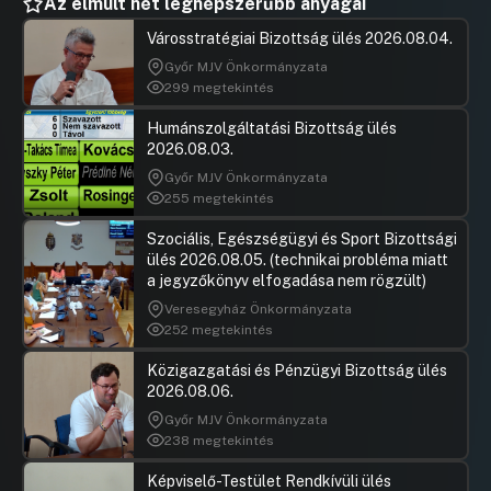
Az elmúlt hét legnépszerűbb anyagai
UGRÁS A NAPIREND ELEJÉRE
Városstratégiai Bizottság ülés 2026.08.04.
30.) Budaörs Rádió 2013 évi munkaterve és
Győr MJV Önkormányzata
átmeneti időszakra vonatkozó támogatási
299 megtekintés
kérelme
UGRÁS A NAPIREND ELEJÉRE
Humánszolgáltatási Bizottság ülés
2026.08.03.
31.) A 16. Budaörsi Fesztivál 2013 évi
Győr MJV Önkormányzata
támogatási kérelme, programterve
255 megtekintés
Hozzászólások
Filkey Pé
Ugrás a napirendi pontra
Szociális, Egészségügyi és Sport Bizottsági
32.) Gyepük Népe Alapítvány - Szélrózsa
Hozzászól
ülés 2026.08.05. (technikai probléma miatt
Néptáncegyüttes 2013. évi programjainak
a jegyzőkönyv elfogadása nem rögzült)
támogatása
Veresegyház Önkormányzata
UGRÁS A NAPIREND ELEJÉRE
252 megtekintés
33.) Támogatott helyi kiadvány elszámolási
Közigazgatási és Pénzügyi Bizottság ülés
határidő hosszabbítási kérelem
2026.08.06.
UGRÁS A NAPIREND ELEJÉRE
Győr MJV Önkormányzata
238 megtekintés
34.) Jutalomkeret biztosítása az óvodavezetők
Képviselő-Testület Rendkívüli ülés
év végi jutalmazásához