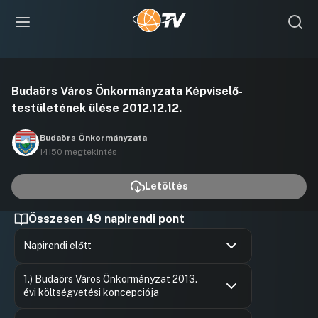
Videó
Budaörs Város Önkormányzata Képviselő-
lejátszása
testületének ülése 2012.12.12.
Budaörs Önkormányzata
14150 megtekintés
Letöltés
Összesen 49 napirendi pont
Napirendi előtt
Hozzászólások
Kálóczi I
Ugrás a napirendi pontra
1.) Budaörs Város Önkormányzat 2013.
Hozzászól
évi költségvetési koncepciója
Hozzászólások
Sánta Áro
Ugrás a napirendi pontra