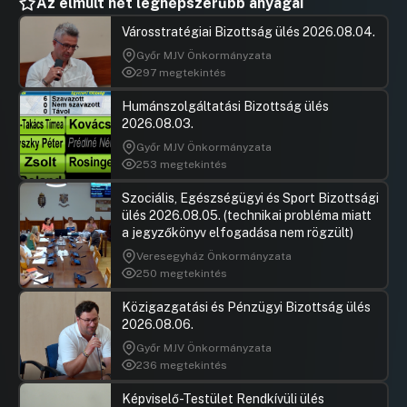
26.) Jókai Mór Művelődési Központ
Az elmúlt hét legnépszerűbb anyagai
státuszainak jóváhagyása
Városstratégiai Bizottság ülés 2026.08.04.
UGRÁS A NAPIREND ELEJÉRE
Győr MJV Önkormányzata
297 megtekintés
27.) Budaörsi Napló támogatási kérelme
Humánszolgáltatási Bizottság ülés
Hozzászólások
Biró Gyul
Ugrás a napirendi pontra
2026.08.03.
28.) Budaörsi INFO támogatási kérelme
Hozzászól
Győr MJV Önkormányzata
UGRÁS A NAPIREND ELEJÉRE
253 megtekintés
29.) Pályázati önrész biztosítása a 2014.
Szociális, Egészségügyi és Sport Bizottsági
évi érdekeltségnövelő pályázatra
ülés 2026.08.05. (technikai probléma miatt
a jegyzőkönyv elfogadása nem rögzült)
Hozzászólások
Becz Gyö
Ugrás a napirendi pontra
30.) „Futás a jövőért” budaörsi félmaraton
Hozzászól
Veresegyház Önkormányzata
sportrendezvény támogatása
250 megtekintés
UGRÁS A NAPIREND ELEJÉRE
Közigazgatási és Pénzügyi Bizottság ülés
2026.08.06.
31.) Írisz Alapítvány támogatási kérelme –
Győr MJV Önkormányzata
ausztriai nyelvi tábor
236 megtekintés
UGRÁS A NAPIREND ELEJÉRE
Képviselő-Testület Rendkívüli ülés