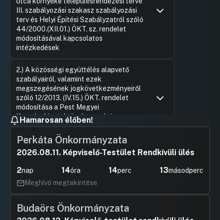
utca környéke településrendezési terve
III. szabályozási szakasz szabályozási
terv és Helyi Építési Szabályzatról szóló
44/2000.(XII.01.) ÖKT. sz. rendelet
módosításával kapcsolatos
intézkedések
Hozzászólások
Dr. Czucz
Ugrás a napirendi pontra
2.) A közösségi együttélés alapvető
Hozzászól
szabályairól, valamint ezek
megszegésének jogkövetkezményeiről
szóló 12/2013. (IV.15.) ÖKT. rendelet
módosítása a Pest Megyei
Kormányhivatal törvényességi
Hamarosan élőben!
felhívásában megfogalmazottak alapján
Perkáta Önkormányzata
Hozzászólások
Sánta Áro
Ugrás a napirendi pontra
3.) Budaörs Város Önkormányzatának
Hozzászól
2026.08.11. Képviselő-Testület Rendkívüli ülés
Szervezeti és Működési Szabályzatáról szóló
36/2010. (XI.12.) ÖKT. rendelet módosítása
2
14
14
12
nap
óra
perc
másodperc
UGRÁS A NAPIREND ELEJÉRE
Meghívó megtekintése
4.) Budaörs Város Önkormányzat Polgármesteri
Budaörs Önkormányzata
Hivatalában foglalkoztatott köztisztviselők