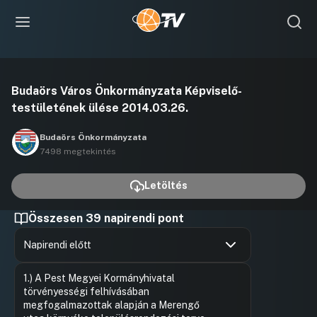
Videó
Budaörs Város Önkormányzata Képviselő-
lejátszása
testületének ülése 2014.03.26.
Budaörs Önkormányzata
7498 megtekintés
Letöltés
Összesen 39 napirendi pont
Napirendi előtt
Hozzászólások
Sánta Áro
Ugrás a napirendi pontra
1.) A Pest Megyei Kormányhivatal
Hozzászól
törvényességi felhívásában
megfogalmazottak alapján a Merengő