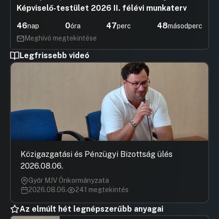
Képviselő-testület 2026 II. félévi munkaterv
46
0
47
47
nap
óra
perc
másodperc
Meghívó megtekintése
Legfrissebb videó
Közigazgatási és Pénzügyi Bizottság ülés
2026.08.06.
Győr MJV Önkormányzata
2026.08.06.
241 megtekintés
Az elmúlt hét legnépszerűbb anyagai