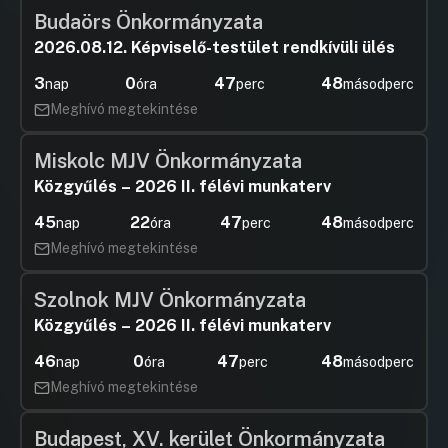
Budaörs Önkormányzata
2026.08.12. Képviselő-testület rendkívüli ülés
3
0
47
47
nap
óra
perc
másodperc
Meghívó megtekintése
Miskolc MJV Önkormányzata
Közgyűlés – 2026 II. félévi munkaterv
45
22
47
47
nap
óra
perc
másodperc
Meghívó megtekintése
Szolnok MJV Önkormányzata
Közgyűlés – 2026 II. félévi munkaterv
46
0
47
47
nap
óra
perc
másodperc
Meghívó megtekintése
Budapest, XV. kerület Önkormányzata