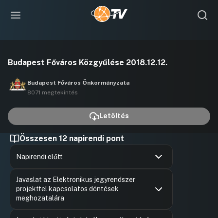
Videó
Budapest Főváros Közgyűlése 2018.12.12.
lejátszása
Budapest Főváros Önkormányzata
8071 megtekintés
Letöltés
Összesen 12 napirendi pont
Napirendi előtt
Hozzászólások
Gy. Néme
Ugrás a napirendi pontra
Javaslat az Elektronikus jegyrendszer
Hozzászól
projekttel kapcsolatos döntések
meghozatalára
Hozzászólások
Horváth 
Ugrás a napirendi pontra