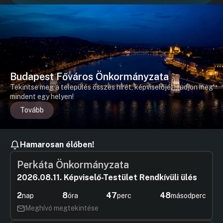
Budapest Főváros Önkormányzata
Tekintse meg a település összes hírét, képviselőjét, tudjon meg
mindent egy helyen!
Tovább
Hamarosan élőben!
Perkáta Önkormányzata
2026.08.11. Képviselő-Testület Rendkívüli ülés
2
8
47
47
nap
óra
perc
másodperc
Meghívó megtekintése