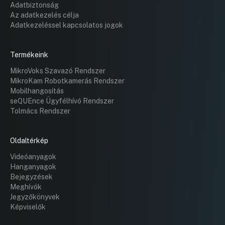
jóváhagyásáról
Adatbiztonság
Az adatkezelés célja
Hozzászólások
Lindmayer
Ugrás a napirendi pontra
Adatkezeléssel kapcsolatos jogok
35. Döntés kizárólagos használatú
Hozzászól
várakozóhelyek tárgyában
Hozzászólások
Ugrás a napirendi pontra
Termékeink
36. Javaslat a Terézváros Közrendjéért
és Közbiztonságáért Közalapítvány
MikroVoks Szavazó Rendszer
2023. évi beszámolójának jóváhagyására
MikroKam Robotkamerás Rendszer
Mobilhangosítás
Hozzászólások
Ugrás a napirendi pontra
37. Beszámoló a lejárt és folyamatos
seQUEnce Ügyfélhívó Rendszer
határidejű képviselő-testületi
Tolmács Rendszer
határozatok végrehajtásáról
Hozzászólások
Ugrás a napirendi pontra
Oldaltérkép
Videóanyagok
Hanganyagok
Bejegyzések
Meghívók
Jegyzőkönyvek
Képviselők