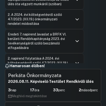
ülés óta végzett munkáról (szóban)
Hozzászólások
Győrffy 
Ugrás a napirendi pontra
2. A 2024. évi költségvetésről szóló
Hozzászól
47/2023. (XII.19.) önkormányzati
rendelet módosítása
Hozzászólások
Bálint Gy
Ugrás a napirendi pontra
Eredeti 7. napirend Javaslat a BRFK VI.
Hozzászól
kerületi Rendőrkapitányság 2023. évi
tevékenységéről szóló beszámoló
elfogadására
Hozzászólások
dr. Bundu
Ugrás a napirendi pontra
2. napirend folytatása A 2024. évi
Hozzászól
költségvetésről szóló 47/2023. (XII.19.)
Hamarosan élőben!
önkormányzati rendelet módosítása
Perkáta Önkormányzata
Hozzászólások
Lindmayer
Ugrás a napirendi pontra
3. Javaslat a Terézvárosi Önkormányzat
Hozzászól
2026.08.11. Képviselő-Testület Rendkívüli ülés
tulajdonában álló közterületek
használatáról és rendjéről szóló 5/2020.
3
17
33
1
nap
óra
perc
másodperc
(II.27.) önkormányzati rendelet
módosítására
Meghívó megtekintése
Hozzászólások
Lindmayer
Ugrás a napirendi pontra