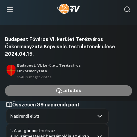
Videó
Budapest Főváros VI. kerület Terézváros
lejátszása
Önkormányzata Képviselő-testületének ülése
2024.04.15.
Budapest, VI. kerület, Terézváros
Önkormányzata
15406 megtekintés
Letöltés
Összesen 39 napirendi pont
Napirendi előtt
Hozzászólások
Lindmayer
Ugrás a napirendi pontra
1. A polgármester és az
Hozzászól
alpolgármesterek beszámolója az előző