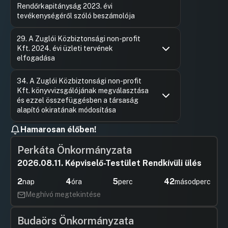
Rendőrkapitányság 2023. évi
tevékenységéről szóló beszámolója
Hozzászólások
Horváth 
Ugrás a napirendi pontra
29. A Zuglói Közbiztonsági non-profit
Hozzászól
Kft. 2024. évi üzleti tervének
elfogadása
Hozzászólások
Ugrás a napirendi pontra
34. A Zuglói Közbiztonsági non-profit
Kft. könyvvizsgálójának megválasztása
és ezzel összefüggésben a társaság
alapító okiratának módosítása
Hozzászólások
Ugrás a napirendi pontra
Hamarosan élőben!
s1-A Zuglói Közbiztonsági Nonprofit Kft.
2023. évi egyszerűsített beszámolójának
Perkáta Önkormányzata
és szöveges szakmai beszámolójának
jóváhagyása
2026.08.11. Képviselő-Testület Rendkívüli ülés
Hozzászólások
Ugrás a napirendi pontra
2
4
5
41
nap
óra
perc
másodperc
s2- Döntés a Zuglói Közbiztonsági
Nonprofit Kft. ügyvezetője részére
Meghívó megtekintése
kitűzött teljesítmény követelményekről
szóló beszámoló elfogadásáról
Budaörs Önkormányzata