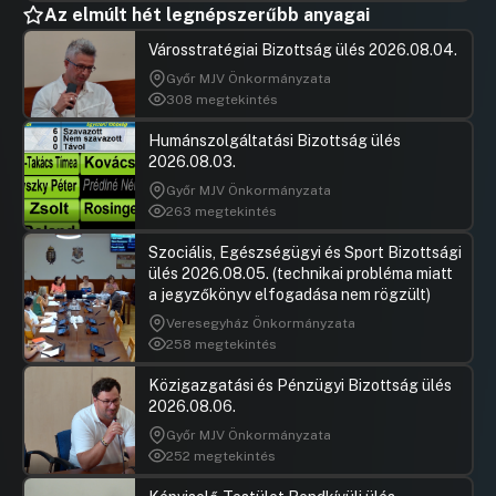
Működő Részvénytársasággal kötött
Az elmúlt hét legnépszerűbb anyagai
vállalkozási szerződés hosszabbítása
Városstratégiai Bizottság ülés 2026.08.04.
Hozzászólások
Várnai Lás
Ugrás a napirendi pontra
22. Az Önkormányzat gyermekjóléti és
Hozzászól
Győr MJV Önkormányzata
gyermekvédelmi feladatai ellátásának
308 megtekintés
átfogó értékelése (2023. év)
Humánszolgáltatási Bizottság ülés
Hozzászólások
Ugrás a napirendi pontra
2026.08.03.
23. Javaslat Budapest Főváros X. kerület
Kőbányai Önkormányzattal, valamint a
Győr MJV Önkormányzata
Bárka Kőbányai Humánszolgáltató
263 megtekintés
Központtal - gyermekek átmeneti
otthonában történő elhelyezés céljából -
Szociális, Egészségügyi és Sport Bizottsági
ellátási szerződés megkötésére
ülés 2026.08.05. (technikai probléma miatt
a jegyzőkönyv elfogadása nem rögzült)
Hozzászólások
Ugrás a napirendi pontra
24. Együttműködési megállapodás és
Veresegyház Önkormányzata
haszonkölcsön szerződés megkötése az
258 megtekintés
Országos Szociális Intézményfenntartó
Központtal
Közigazgatási és Pénzügyi Bizottság ülés
2026.08.06.
Hozzászólások
Vida Attil
Ugrás a napirendi pontra
25. Döntés az Európai Unió „DEAR”
Hozzászól
Győr MJV Önkormányzata
program keretében nyertes pályázat
252 megtekintés
megvalósításáról