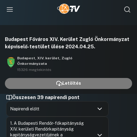
Videó
Budapest Főváros XIV. Kerület Zugló Önkormányzat
lejátszása
képviselő-testület ülése 2024.04.25.
Budapest, XIV. kerület, Zugló
Önkormányzata
15326 megtekintés
Letöltés
Összesen 39 napirendi pont
Napirendi előtt
Hozzászólások
Ugrás a napirendi pontra
1. A Budapesti Rendőr-főkapitányság
XIV. kerületi Rendőrkapitányság
kapitányságvezetőjének a