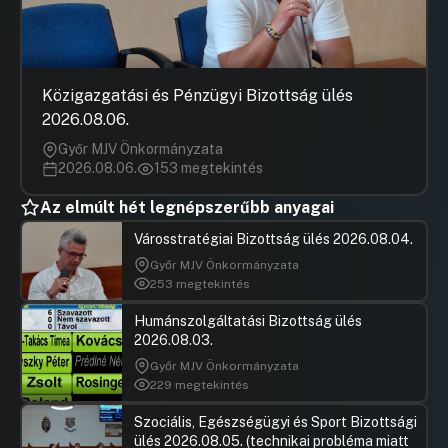
Rendezvényszervező Nonprofit
Korlátolt Felelősségű Társaság
ügyvezetői tisztségének betöltésével
összefüggő pályázat kiírása és
közzététele
Közigazgatási és Pénzügyi Bizottság ülés
2026.08.06.
Hozzászólások
Ugrás a napirendi pontra
20./ Javaslat a Zuglói Közbiztonsági
Győr MJV Önkormányzata
non-profit Kft., a Zuglói Cserepes Non-
2026.08.06.
153 megtekintés
profit Kft. és Zuglói Sport- és
Rendezvényszervező Nonprofit Kft. és a
Az elmúlt hét legnépszerűbb anyagai
Zuglói ZRt. javadalmazási
szabályzatának módosítására
Városstratégiai Bizottság ülés 2026.08.04.
Hozzászólások
Ugrás a napirendi pontra
Győr MJV Önkormányzata
21./ Együttműködési Megállapodás
253 megtekintés
megkötése a Magyar Táncművészeti
Egyetemmel
Humánszolgáltatási Bizottság ülés
2026.08.03.
Hozzászólások
Rózsa An
Ugrás a napirendi pontra
22./ Városrendezési megállapodás
Hozzászól
Győr MJV Önkormányzata
Mogyoródi út 205/a (telekalakítás után
229 megtekintés
39822/2 hrsz.)
Szociális, Egészségügyi és Sport Bizottsági
Hozzászólások
Ugrás a napirendi pontra
23./ Városrendezési megállapodás
ülés 2026.08.05. (technikai probléma miatt