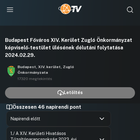
Videó
Budapest Főváros XIV. Kerület Zugló Önkormányzat
lejátszása
képviselő-testület ülésének délutáni folytatása
2024.02.29.
Budapest, XIV. kerület, Zugló
Önkormányzata
17320 megtekintés
Letöltés
Összesen 46 napirendi pont
Napirendi előtt
Hozzászólások
Ugrás a napirendi pontra
1./ A XIV. Kerületi Hivatásos
Tűzoltóparancsnokság 2023. évi