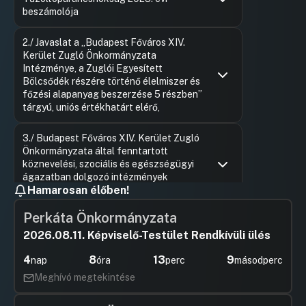
beszámolója
Hozzászólások
Hajdu Flór
Ugrás a napirendi pontra
2./ Javaslat a „Budapest Főváros XIV.
Hozzászól
Kerület Zugló Önkormányzata
Intézménye, a Zuglói Egyesített
Bölcsődék részére történő élelmiszer és
főzési alapanyag beszerzése 5 részben”
tárgyú, uniós értékhatárt elérő,
Hozzászólások
Ugrás a napirendi pontra
3./ Budapest Főváros XIV. Kerület Zugló
Önkormányzata által fenntartott
köznevelési, szociális és egészségügyi
ágazatban dolgozó intézmények
Hamarosan élőben!
dolgozóinak biztosított bérpótlék
Hozzászólások
Hevér Lás
Ugrás a napirendi pontra
Perkáta Önkormányzata
4./ Tárgyalás kezdeményezése lakhatási
Hozzászól
válság elkerülése érdekében
2026.08.11. Képviselő-Testület Rendkívüli ülés
Rákosrendező területén
4
8
13
9
nap
óra
perc
másodperc
Hozzászólások
Hevér Lás
Ugrás a napirendi pontra
5./ Zugló szociális és gyermekvédelmi
Meghívó megtekintése
Hozzászól
pénzbeli, természetbeni támogatásainak
és szociális ellátásainak szabályairól