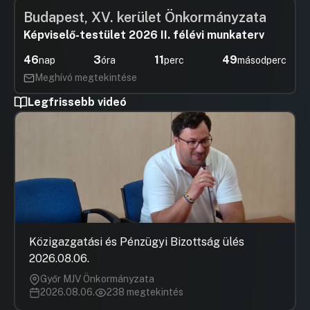
Budapest, XV. kerület Önkormányzata
Képviselő-testület 2026 II. félévi munkaterv
46
3
11
48
nap
óra
perc
másodperc
Meghívó megtekintése
Legfrissebb videó
Közigazgatási és Pénzügyi Bizottság ülés
2026.08.06.
Győr MJV Önkormányzata
2026.08.06.
238 megtekintés