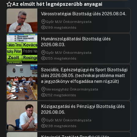
Az elmúlt hét legnépszerűbb anyagai
Városstratégiai Bizottság ülés 2026.08.04.
Győr MJV Önkormányzata
299 megtekintés
Humánszolgáltatási Bizottság ülés
2026.08.03.
Győr MJV Önkormányzata
255 megtekintés
Szociális, Egészségügyi és Sport Bizottsági
ülés 2026.08.05. (technikai probléma miatt
a jegyzőkönyv elfogadása nem rögzült)
Veresegyház Önkormányzata
252 megtekintés
Közigazgatási és Pénzügyi Bizottság ülés
2026.08.06.
Győr MJV Önkormányzata
238 megtekintés