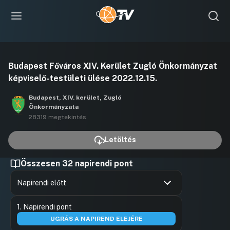
Videó
Budapest Főváros XIV. Kerület Zugló Önkormányzat
lejátszása
képviselő-testületi ülése 2022.12.15.
Budapest, XIV. kerület, Zugló
Önkormányzata
28319 megtekintés
Letöltés
Összesen 32 napirendi pont
Napirendi előtt
Hozzászólások
Sokacz An
Ugrás a napirendi pontra
1. Napirendi pont
Hozzászól
UGRÁS A NAPIREND ELEJÉRE