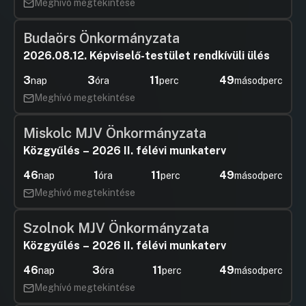
Meghívó megtekintése
Budaörs Önkormányzata
2026.08.12. Képviselő-testület rendkívüli ülés
3
3
11
48
nap
óra
perc
másodperc
Meghívó megtekintése
Miskolc MJV Önkormányzata
Közgyűlés – 2026 II. félévi munkaterv
46
1
11
48
nap
óra
perc
másodperc
Meghívó megtekintése
Szolnok MJV Önkormányzata
Közgyűlés – 2026 II. félévi munkaterv
46
3
11
48
nap
óra
perc
másodperc
Meghívó megtekintése