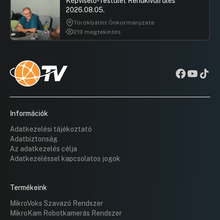
Képviselő-Testület Rendkívüli ülés
2026.08.05.
Törökbálint Önkormányzata
219 megtekintés
Információk
Adatkezelési tájékoztató
Adatbiztonság
Az adatkezelés célja
Adatkezeléssel kapcsolatos jogok
Termékeink
MikroVoks Szavazó Rendszer
MikroKam Robotkamerás Rendszer