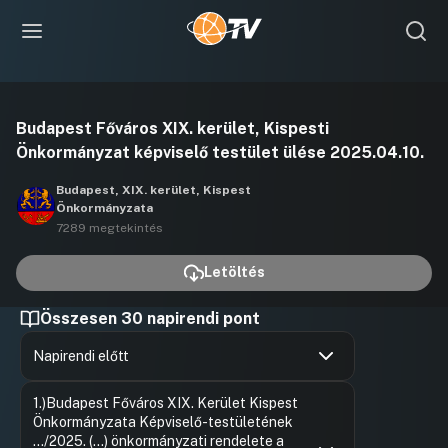
Videó
Budapest Főváros XIX. kerület, Kispesti
lejátszása
Önkormányzat képviselő testület ülése 2025.04.10.
Budapest, XIX. kerület, Kispest
Önkormányzata
7289 megtekintés
Letöltés
Összesen 30 napirendi pont
Napirendi előtt
Hozzászólások
Varga Atti
Ugrás a napirendi pontra
1.)Budapest Főváros XIX. Kerület Kispest
Hozzászól
Önkormányzata Képviselő-testületének
…/2025. (...) önkormányzati rendelete a