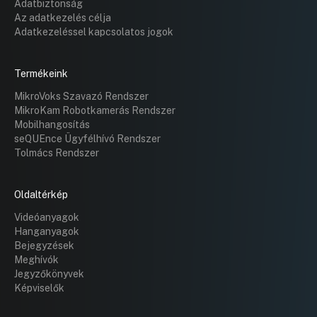
Adatbiztonság
Az adatkezelés célja
Adatkezeléssel kapcsolatos jogok
Termékeink
MikroVoks Szavazó Rendszer
MikroKam Robotkamerás Rendszer
Mobilhangosítás
seQUEnce Ügyfélhívó Rendszer
Tolmács Rendszer
Oldaltérkép
Videóanyagok
Hanganyagok
Bejegyzések
Meghívók
Jegyzőkönyvek
Képviselők