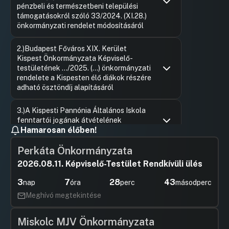
pénzbeli és természetbeni települési
támogatásokról szóló 33/2024. (XI.28.)
önkormányzati rendelet módosításáról
Hozzászólások
Ugrás a napirendi pontra
2.)Budapest Főváros XIX. Kerület
Kispest Önkormányzata Képviselő-
testületének …/2025. (...) önkormányzati
rendelete a Kispesten élő diákok részére
adható ösztöndíj alapításáról
Hozzászólások
Szilas Kin
Ugrás a napirendi pontra
3.)A Kispesti Pannónia Általános Iskola
Hozzászól
fenntartói jogának átvételének
Hamarosan élőben!
véleményezése
Hozzászólások
Teknős F
Ugrás a napirendi pontra
Perkáta Önkormányzata
4.)Együttműködési megállapodás kötése
Hozzászól
a Budapest Rendőr-főkapitánysággal
2026.08.11. Képviselő-Testület Rendkívüli ülés
közbiztonságot érintő feladatok
3
7
28
43
ellátása tárgyában
nap
óra
perc
másodperc
Meghívó megtekintése
Hozzászólások
Varga Atti
Ugrás a napirendi pontra
5.)Kispest Közbiztonságáért Alapítvány
Hozzászól
2024. évi támogatásának elszámolása
Miskolc MJV Önkormányzata
és 2025. évi támogatási szerződése