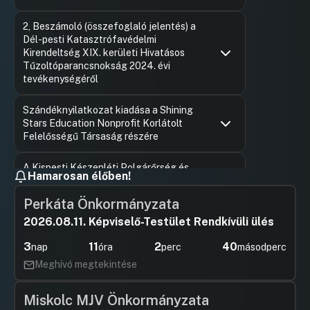
Hozzászólások
Dódity Ga
Ugrás a napirendi pontra
2, Beszámoló (összefoglaló jelentés) a
Hozzászól
Dél-pesti Katasztrófavédelmi
Kirendeltség XIX. kerületi Hivatásos
Tűzoltóparancsnokság 2024. évi
tevékenységéről
Hozzászólások
Dódity Ga
Ugrás a napirendi pontra
Szándéknyilatkozat kiadása a Shining
Hozzászól
Stars Education Nonprofit Korlátolt
Felelősségű Társaság részére
Hozzászólások
Ternyák 
Ugrás a napirendi pontra
A Kispesti Készenléti Polgárőrség és
Hozzászól
Hamarosan élőben!
Önkéntes Tűzoltó Egyesület 2025. évi
támogatási szerződése
Perkáta Önkormányzata
Hozzászólások
Fekete Lá
Ugrás a napirendi pontra
2026.08.11. Képviselő-Testület Rendkívüli ülés
Budapest Főváros XIX. Kerület Kispest
Hozzászól
Önkormányzata Képviselő-testületének
3
11
2
40
nap
óra
perc
másodperc
…/2025. (...) önkormányzati rendelete az
Önkormányzat 2024. évi
Meghívó megtekintése
zárszámadásáról
Miskolc MJV Önkormányzata
Hozzászólások
Fekete M
Ugrás a napirendi pontra
Budapest Főváros XIX. Kerület Kispest
Hozzászól