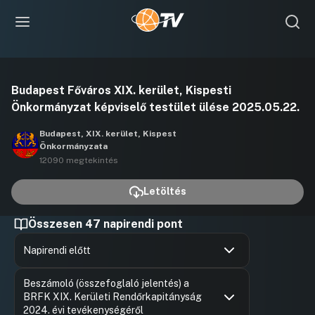
Videó
Budapest Főváros XIX. kerület, Kispesti
lejátszása
Önkormányzat képviselő testület ülése 2025.05.22.
Budapest, XIX. kerület, Kispest
Önkormányzata
12090 megtekintés
Letöltés
Összesen 47 napirendi pont
Napirendi előtt
Hozzászólások
Gajda Pét
Ugrás a napirendi pontra
Beszámoló (összefoglaló jelentés) a
Hozzászól
BRFK XIX. Kerületi Rendőrkapitányság
2024. évi tevékenységéről