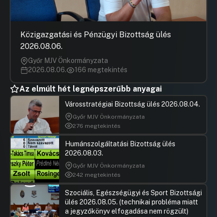
beszámolója
Hozzászólások
Dódity Ga
Ugrás a napirendi pontra
24. Kispesti Egyesített Bölcsődék
Hozzászól
intézményvezetői pályázat kiírásának
Közigazgatási és Pénzügyi Bizottság ülés
elfogadása
2026.08.06.
Hozzászólások
Ugrás a napirendi pontra
Győr MJV Önkormányzata
25. Kispesti Egyesített Bölcsődék
2026.08.06.
166 megtekintés
intézményvezetőjének vezetői ciklus
lejártához kapcsolódó beszámolója
Az elmúlt hét legnépszerűbb anyagai
Hozzászólások
Ternyák 
Ugrás a napirendi pontra
26. A Kispesti Egyesített Óvodák alapító
Városstratégiai Bizottság ülés 2026.08.04.
Hozzászól
okiratának módosítása kapcsán
Győr MJV Önkormányzata
kiegészítő döntés meghozatala
276 megtekintés
Hozzászólások
Ugrás a napirendi pontra
Humánszolgáltatási Bizottság ülés
27. Javaslat a Kispesti Kábítószerügyi
2026.08.03.
Egyeztető Fórum újjáalakítására,
tagságára és feladatainak
Győr MJV Önkormányzata
meghatározására
242 megtekintés
Hozzászólások
Gajda Pét
Ugrás a napirendi pontra
Szociális, Egészségügyi és Sport Bizottsági
28. Alapítványi pályázatok 2025. évi
Hozzászól
ülés 2026.08.05. (technikai probléma miatt
támogatásának elbírálása
a jegyzőkönyv elfogadása nem rögzült)