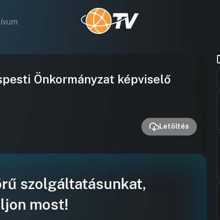
hívum
Videó
ispesti Önkormányzat képviselő
lejátszása
Letöltés
örű szolgáltatásunkat,
ljon most!