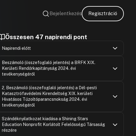
Bejelentkezés
Regisztráció
Összesen 47 napirendi pont
Napirendi előtt
Gajda Péter
Hozzászólások
Ugrás a napirendi pontra
Beszámoló (összefoglaló jelentés) a BRFK XIX.
Hozzászólásra
Kerületi Rendőrkapitányság 2024. évi
tevékenységéről
Dódity Gabri
Hozzászólások
Ugrás a napirendi pontra
2, Beszámoló (összefoglaló jelentés) a Dél-pesti
Hozzászólásra
Katasztrófavédelmi Kirendeltség XIX. kerületi
Gajda Péter
Hozzászólásra
Hivatásos Tűzoltóparancsnokság 2024. évi
Ferancz Nor
tevékenységéről
Hozzászólásra
Gajda Péter
Dódity Gabri
Hozzászólások
Ugrás a napirendi pontra
Szándéknyilatkozat kiadása a Shining Stars
Hozzászólásra
Hozzászólásra
Fekete Lász
Education Nonprofit Korlátolt Felelősségű Társaság
Gajda Péter
Hozzászólásra
Hozzászólásra
részére
Gajda Péter
Fekete Lász