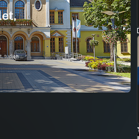
et,
t, tudjon