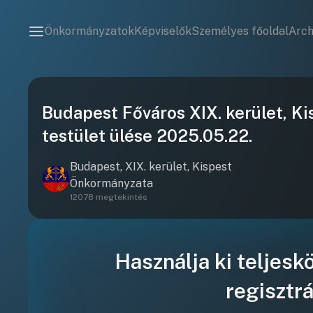
Önkormányzatok
Képviselők
Személyes főoldal
Arc
Budapest Főváros XIX. kerület, K
testület ülése 2025.05.22.
Budapest, XIX. kerület, Kispest
Önkormányzata
12078 megtekintés
Használja ki teljesk
regisztrá