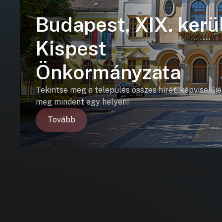
Budapest, XIX. kerül
Kispest
Önkormányzata
Tekintse meg a település összes hírét, képviselőjé
meg mindent egy helyen!
Tovább