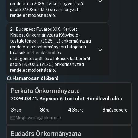
rendelete a 2025. évi költségvetésről
szóló 2/2025. (II.17.) önkormányzati
rendelet módosításáról
Hozzászólások
Ferancz 
Ugrás a napirendi pontra
2.) Budapest Főváros XIX. Kerület
Hozzászól
Kispest Önkormányzata Képviselő-
testületének …/2025. (...) önkormányzati
rendelete az önkormányzati tulajdonú
lakások bérbeadásáról és
elidegenítéséről, és a lakások lakbéréről
szóló 12/2025. (VI.25.) önkormányzati
rendelet módosításáról
Hamarosan élőben!
Hozzászólások
Ugrás a napirendi pontra
3.)Budapest Főváros XIX. Kerület
Perkáta Önkormányzata
Kispest Önkormányzata Képviselő-
testületének …/2025. (...) önkormányzati
2026.08.11. Képviselő-Testület Rendkívüli ülés
rendelete a járművek „Mindkét irányból
behajtani tilos – Kivéve engedéllyel”
3
3
43
5
nap
óra
perc
másodperc
jelzőtáblával megjelölt területre történő
Meghívó megtekintése
behajtásához szükséges engedélyezési
eljárásról
Budaörs Önkormányzata
Hozzászólások
Ugrás a napirendi pontra