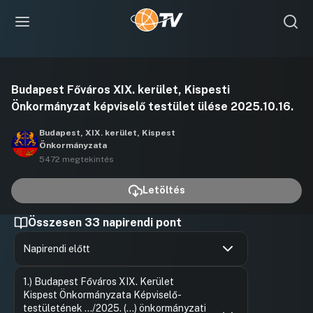
Videó
Budapest Főváros XIX. kerület, Kispesti
lejátszása
Önkormányzat képviselő testület ülése 2025.10.16.
Budapest, XIX. kerület, Kispest
Önkormányzata
5472 megtekintés
Letöltés
Összesen 33 napirendi pont
Napirendi előtt
Hozzászólások
Paróczai 
Ugrás a napirendi pontra
1.) Budapest Főváros XIX. Kerület
Hozzászól
Kispest Önkormányzata Képviselő-
testületének …/2025. (...) önkormányzati