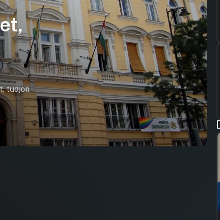
et,
t, tudjon