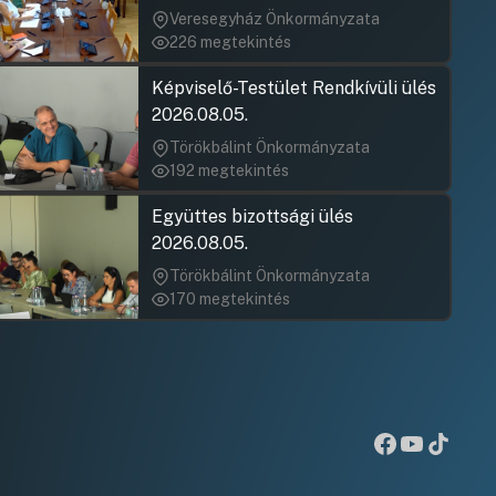
jegyzőkönyv elfogadása nem
Veresegyház Önkormányzata
rögzült)
226 megtekintés
Felszólaló
Hozzászólásra
Képviselő-Testület Rendkívüli ülés
Felszólaló
Hozzászólásra
2026.08.05.
Felszólaló
Hozzászólásra
Törökbálint Önkormányzata
Dr. Törőcsik 
192 megtekintés
Hozzászólásra
Együttes bizottsági ülés
Dr. Törőcsik 
2026.08.05.
Hozzászólásra
Törökbálint Önkormányzata
170 megtekintés
Dr. Törőcsik 
Hozzászólásra