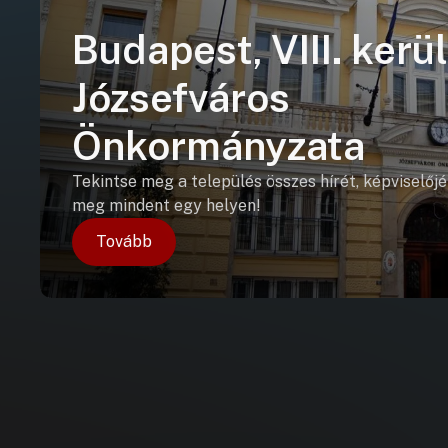
Budapest, VIII. kerül
Józsefváros
Önkormányzata
Tekintse meg a település összes hírét, képviselőjé
meg mindent egy helyen!
Tovább