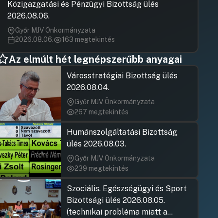
Közigazgatási és Pénzügyi Bizottság ülés
Hozzászólásra
Felszólaló
2026.08.06.
Hozzászólásra
Felszólaló
Győr MJV Önkormányzata
Hozzászólásra
2026.08.06.
163 megtekintés
Könczöl Dáv
Hozzászólásra
Az elmúlt hét legnépszerűbb anyagai
Dr. Juharos 
Hozzászólásra
Városstratégiai Bizottság ülés
Camara-Bere
Miklós
2026.08.04.
Hozzászólásra
Győr MJV Önkormányzata
Erőss Gábor 
Hozzászólásra
267 megtekintés
Sátly Baláz
Hozzászólásra
Humánszolgáltatási Bizottság
Vörös Tamá
Hozzászólásra
ülés 2026.08.03.
Camara-Bere
Győr MJV Önkormányzata
Miklós
Hozzászólásra
239 megtekintés
Egry Attila
Hozzászólásra
Szociális, Egészségügyi és Sport
Sátly Baláz
Bizottsági ülés 2026.08.05.
Hozzászólásra
Vörös Tamá
(technikai probléma miatt a
Hozzászólásra