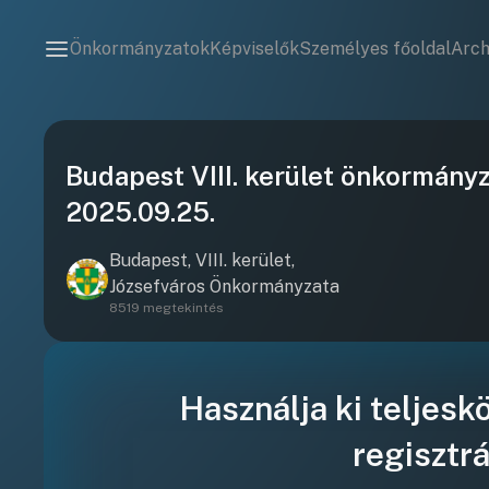
Önkormányzatok
Képviselők
Személyes főoldal
Arc
Budapest VIII. kerület önkormányz
2025.09.25.
Budapest, VIII. kerület,
Józsefváros Önkormányzata
8519 megtekintés
Használja ki teljesk
regisztrá