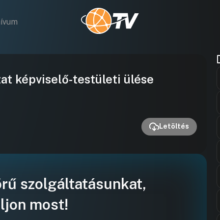
hívum
Videó
at képviselő-testületi ülése
lejátszása
Letöltés
örű szolgáltatásunkat,
ljon most!