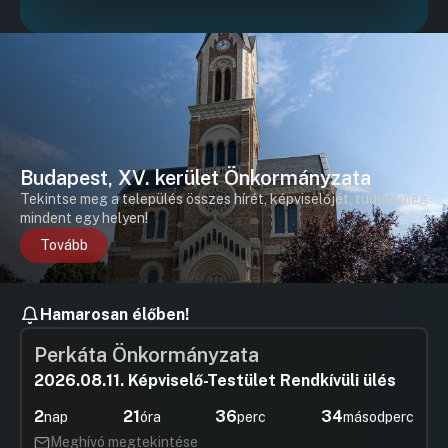
Budapest, XV. kerület Önkormányzata
Tekintse meg a település összes hírét, képviselőjét, tudjon meg
mindent egy helyen!
Tovább
Hamarosan élőben!
Perkáta Önkormányzata
2026.08.11. Képviselő-Testület Rendkívüli ülés
2
21
36
34
nap
óra
perc
másodperc
Meghívó megtekintése