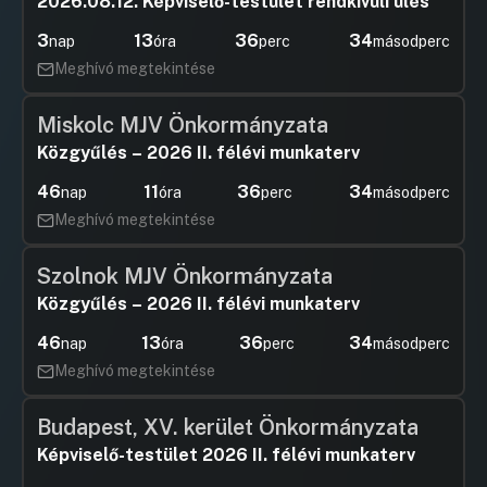
2026.08.12. Képviselő-testület rendkívüli ülés
3
13
36
34
nap
óra
perc
másodperc
Meghívó megtekintése
Miskolc MJV Önkormányzata
Közgyűlés – 2026 II. félévi munkaterv
46
11
36
34
nap
óra
perc
másodperc
Meghívó megtekintése
Szolnok MJV Önkormányzata
Közgyűlés – 2026 II. félévi munkaterv
46
13
36
34
nap
óra
perc
másodperc
Meghívó megtekintése
Budapest, XV. kerület Önkormányzata
Képviselő-testület 2026 II. félévi munkaterv