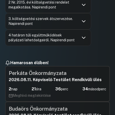
2 Nr. 2015. évi költségvetési rendelet
Hozzászól
megalkotása. Napirendi pont
Hozzászólások
Hajdu Lás
Ugrás a napirendi pontra
3. költségvetési szervek átszervezése.
Hozzászól
Napirendi pont
Hozzászólások
Dr. Pinté
Ugrás a napirendi pontra
4 határon túli együttműködések
Hozzászól
pályázati lehetőségeiről. Napirendi pont
Hozzászólások
Dr. Pinté
Ugrás a napirendi pontra
Hozzászól
Hamarosan élőben!
Perkáta Önkormányzata
2026.08.11. Képviselő-Testület Rendkívüli ülés
2
21
36
34
nap
óra
perc
másodperc
Meghívó megtekintése
Budaörs Önkormányzata