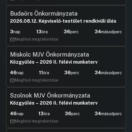
Budaörs Önkormányzata
2026.08.12. Képviselő-testület rendkívüli ülés
3
13
36
34
nap
óra
perc
másodperc
Meghívó megtekintése
Miskolc MJV Önkormányzata
Közgyűlés – 2026 II. félévi munkaterv
46
11
36
34
nap
óra
perc
másodperc
Meghívó megtekintése
Szolnok MJV Önkormányzata
Közgyűlés – 2026 II. félévi munkaterv
46
13
36
34
nap
óra
perc
másodperc
Meghívó megtekintése