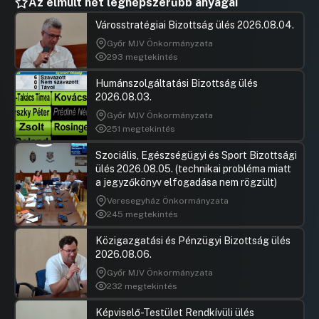
Az elmúlt hét legnépszerűbb anyagai
Városstratégiai Bizottság ülés 2026.08.04.
Győr MJV Önkormányzata
293 megtekintés
Humánszolgáltatási Bizottság ülés
2026.08.03.
Győr MJV Önkormányzata
251 megtekintés
Szociális, Egészségügyi és Sport Bizottsági
ülés 2026.08.05. (technikai probléma miatt
a jegyzőkönyv elfogadása nem rögzült)
Veresegyház Önkormányzata
245 megtekintés
Közigazgatási és Pénzügyi Bizottság ülés
2026.08.06.
Győr MJV Önkormányzata
232 megtekintés
Képviselő-Testület Rendkívüli ülés