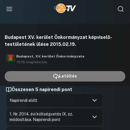
Videó
Budapest XV. kerület Önkormányzat képviselõ-
lejátszása
testületének ülése 2015.02.19.
Budapest, XV. kerület Önkormányzata
7375 megtekintés
Letöltés
Összesen 5 napirendi pont
Napirendi előtt
Hozzászólások
Hajdu Lás
Ugrás a napirendi pontra
1. Nr. 2014. évi költségvetés IX. sz.
Hozzászól
módosítása. Napirendi pont
Hozzászólások
Hajdu Lás
Ugrás a napirendi pontra