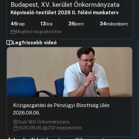
Budapest, XV. kerület Önkormányzata
Képviselő-testület 2026 II. félévi munkaterv
46
13
36
34
nap
óra
perc
másodperc
Meghívó megtekintése
Legfrissebb videó
Közigazgatási és Pénzügyi Bizottság ülés
2026.08.06.
Győr MJV Önkormányzata
2026.08.06.
232 megtekintés