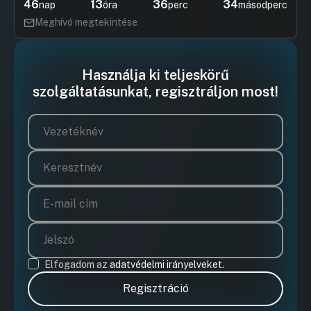
46
13
36
34
nap
óra
perc
másodperc
Meghívó megtekintése
Használja ki teljeskörű
szolgáltatásunkat, regisztráljon most!
Elfogadom az
adatvédelmi irányelveket.
Regisztráció