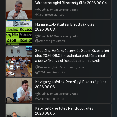
Városstratégiai Bizottság ülés 2026.08.04.
Város 2025. évi „Magvassy Mihály
Sporttámogatási Program” keretében az
Győr MJV Önkormányzata
„egyéb kiemelt célú sporttámogatás”
301 megtekintés
körébe tartozó keretek
átcsoportosítására és keretösszegek
Humánszolgáltatási Bizottság ülés
meghatározására
2026.08.03.
Győr MJV Önkormányzata
Hozzászólások
Kósa Rol
Ugrás a napirendi pontra
31.napirend: Javaslat a Győri Férfi
Hozzászól
257 megtekintés
Kézilabdáért Közhasznú Alapítvány
támogatására
Szociális, Egészségügyi és Sport Bizottsági
ülés 2026.08.05. (technikai probléma miatt
Hozzászólások
Ugrás a napirendi pontra
a jegyzőkönyv elfogadása nem rögzült)
32.napirend: Javaslat a „Czuczor Gergely
Civil és Egyházi Program” kiadási
Veresegyház Önkormányzata
előirányzat felhasználására alapítványi
254 megtekintés
szervezetek által benyújtott pályázatok
elbírálására
Közigazgatási és Pénzügyi Bizottság ülés
2026.08.06.
Hozzászólások
Boncsaro
Ugrás a napirendi pontra
33.napirend: Javaslat Győr Megyei Jogú
Hozzászól
Győr MJV Önkormányzata
Város Önkormányzata Közgyűlésének
241 megtekintés
2025. II. félévi munkatervére
Képviselő-Testület Rendkívüli ülés
Hozzászólások
Ugrás a napirendi pontra
2026.08.05.
34.napirend: Javaslat a 100%-os