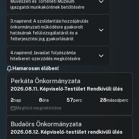
Művészeti és Történeti Múzeum
igazgatói munkakörének betöltésére
Hozzászólások
Ugrás a napirendi pontra
3.napirend: A szolidaritási hozzájárulás
önkormányzati működésre gyakorolt
hatásának felülvizsgálatáról és a
felterjesztési jog gyakorlásáról
Hozzászólások
Szakács 
Ugrás a napirendi pontra
4.napirend: Javaslat folyószámla
Hozzászól
hitelkeret-szerződés megkötésére
Hamarosan élőben!
Hozzászólások
Ugrás a napirendi pontra
5.napirend: Javaslat Győr Megyei Jogú
Város Önkormányzata 100%-os
Perkáta Önkormányzata
tulajdonában álló gazdasági társaságai
2026.08.11. Képviselő-Testület Rendkívüli ülés
Kormány előzetes hozzájárulását
igénylő éven túli hitelfelvételének
2
8
57
28
nap
óra
perc
másodperc
jóváhagyására
Meghívó megtekintése
Hozzászólások
Kósa Rol
Ugrás a napirendi pontra
6.napirend: Javaslat Győr Megyei Jogú
Hozzászól
Város bérlakás-koncepciójának (2025-
Budaörs Önkormányzata
2029) elfogadására
2026.08.12. Képviselő-testület rendkívüli ülés
Hozzászólások
Szakács 
Ugrás a napirendi pontra