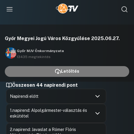
Videó
Győr Megyei Jogú Város Közgyűlése 2025.06.27.
lejátszása
Győr MJV Önkormányzata
13435 megtekintés
Letöltés
Összesen 44 napirendi pont
Napirendi előtt
Hozzászólások
Antal Imr
Ugrás a napirendi pontra
1.napirend: Alpolgármester-választás és
Hozzászól
eskütétel
Hozzászólások
Ugrás a napirendi pontra
2.napirend: Javaslat a Rómer Flóris