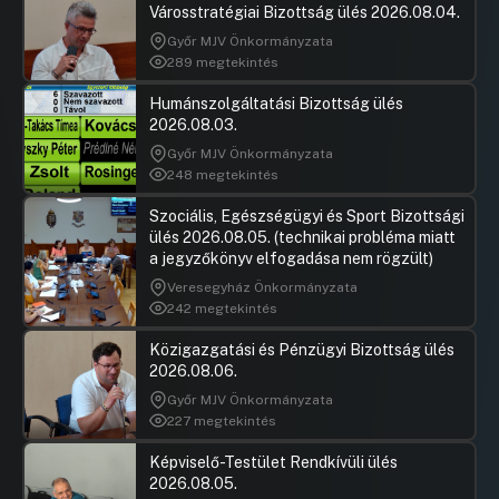
Városstratégiai Bizottság ülés 2026.08.04.
Város 2025. évi „Magvassy Mihály
Sporttámogatási Program” keretében az
Győr MJV Önkormányzata
„egyéb kiemelt célú sporttámogatás”
289 megtekintés
körébe tartozó keretek
átcsoportosítására és keretösszegek
Humánszolgáltatási Bizottság ülés
meghatározására
2026.08.03.
Győr MJV Önkormányzata
Hozzászólások
Kósa Rol
Ugrás a napirendi pontra
31.napirend: Javaslat a Győri Férfi
Hozzászól
248 megtekintés
Kézilabdáért Közhasznú Alapítvány
támogatására
Szociális, Egészségügyi és Sport Bizottsági
ülés 2026.08.05. (technikai probléma miatt
Hozzászólások
Ugrás a napirendi pontra
a jegyzőkönyv elfogadása nem rögzült)
32.napirend: Javaslat a „Czuczor Gergely
Civil és Egyházi Program” kiadási
Veresegyház Önkormányzata
előirányzat felhasználására alapítványi
242 megtekintés
szervezetek által benyújtott pályázatok
elbírálására
Közigazgatási és Pénzügyi Bizottság ülés
2026.08.06.
Hozzászólások
Boncsaro
Ugrás a napirendi pontra
33.napirend: Javaslat Győr Megyei Jogú
Hozzászól
Győr MJV Önkormányzata
Város Önkormányzata Közgyűlésének
227 megtekintés
2025. II. félévi munkatervére
Képviselő-Testület Rendkívüli ülés
Hozzászólások
Ugrás a napirendi pontra
2026.08.05.
34.napirend: Javaslat a 100%-os