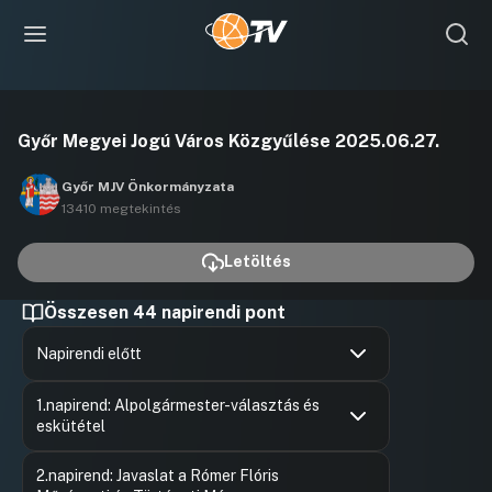
Videó
Győr Megyei Jogú Város Közgyűlése 2025.06.27.
lejátszása
Győr MJV Önkormányzata
13410 megtekintés
Letöltés
Összesen 44 napirendi pont
Napirendi előtt
Hozzászólások
Antal Imr
Ugrás a napirendi pontra
1.napirend: Alpolgármester-választás és
Hozzászól
eskütétel
Hozzászólások
Ugrás a napirendi pontra
2.napirend: Javaslat a Rómer Flóris