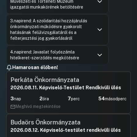
Művészeti és Történeti Múzeum
igazgatói munkakörének betöltésére
Hozzászólások
Ugrás a napirendi pontra
3.napirend: A szolidaritási hozzájárulás
önkormányzati működésre gyakorolt
hatásának felülvizsgálatáról és a
felterjesztési jog gyakorlásáról
Hozzászólások
Szakács 
Ugrás a napirendi pontra
4.napirend: Javaslat folyószámla
Hozzászól
hitelkeret-szerződés megkötésére
Hamarosan élőben!
Hozzászólások
Ugrás a napirendi pontra
5.napirend: Javaslat Győr Megyei Jogú
Város Önkormányzata 100%-os
Perkáta Önkormányzata
tulajdonában álló gazdasági társaságai
2026.08.11. Képviselő-Testület Rendkívüli ülés
Kormány előzetes hozzájárulását
igénylő éven túli hitelfelvételének
3
2
7
53
nap
óra
perc
másodperc
jóváhagyására
Meghívó megtekintése
Hozzászólások
Kósa Rol
Ugrás a napirendi pontra
6.napirend: Javaslat Győr Megyei Jogú
Hozzászól
Város bérlakás-koncepciójának (2025-
Budaörs Önkormányzata
2029) elfogadására
2026.08.12. Képviselő-testület rendkívüli ülés
Hozzászólások
Szakács 
Ugrás a napirendi pontra