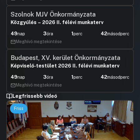
Szolnok MJV Önkormányzata
Közgyűlés – 2026 II. félévi munkaterv
49
3
1
42
nap
óra
perc
másodperc
Meghívó megtekintése
Budapest, XV. kerület Önkormányzata
Képviselő-testület 2026 II. félévi munkaterv
49
3
1
42
nap
óra
perc
másodperc
Meghívó megtekintése
Legfrissebb videó
Friss