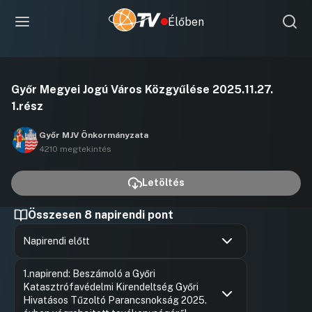
Élőben
Videó
Győr Megyei Jogú Város Közgyűlése 2025.11.27.
lejátszása
1.rész
Győr MJV Önkormányzata
4210 megtekintés
Letöltés
Összesen 8 napirendi pont
Napirendi előtt
Hozzászólások
Borsi Rób
Ugrás a napirendi pontra
1.napirend: Beszámoló a Győri
Hozzászól
Katasztrófavédelmi Kirendeltség Győri
Hivatásos Tűzoltó Parancsnokság 2025.