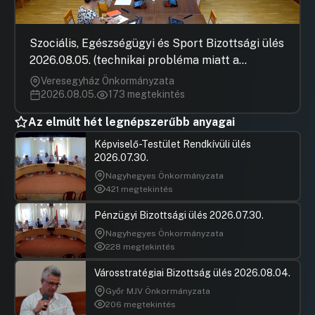
Szociális, Egészségügyi és Sport Bizottsági ülés
2026.08.05. (technikai probléma miatt a
jegyzőkönyv elfogadása nem rögzült)
Veresegyház Önkormányzata
2026.08.05.
173 megtekintés
Az elmúlt hét legnépszerűbb anyagai
Képviselő-Testület Rendkívüli ülés
2026.07.30.
Nagyhegyes Önkormányzata
421 megtekintés
Pénzügyi Bizottsági ülés 2026.07.30.
Nagyhegyes Önkormányzata
228 megtekintés
Városstratégiai Bizottság ülés 2026.08.04.
Győr MJV Önkormányzata
206 megtekintés