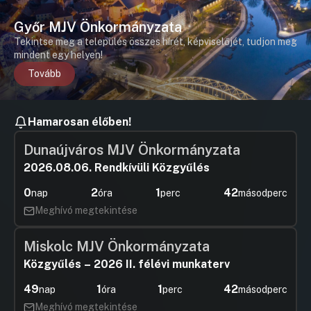
Győr MJV Önkormányzata
Tekintse meg a település összes hírét, képviselőjét, tudjon meg
mindent egy helyen!
Tovább
Hamarosan élőben!
Dunaújváros MJV Önkormányzata
2026.08.06. Rendkívüli Közgyűlés
0
2
1
42
nap
óra
perc
másodperc
Meghívó megtekintése
Miskolc MJV Önkormányzata
Közgyűlés – 2026 II. félévi munkaterv
49
1
1
42
nap
óra
perc
másodperc
Meghívó megtekintése