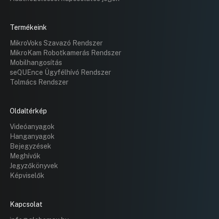
Termékeink
MikroVoks Szavazó Rendszer
MikroKam Robotkamerás Rendszer
Mobilhangosítás
seQUEnce Ügyfélhívó Rendszer
Tolmács Rendszer
Oldaltérkép
Videóanyagok
Hanganyagok
Bejegyzések
Meghívók
Jegyzőkönyvek
Képviselők
Kapcsolat