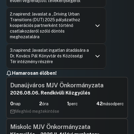
évben végrehajtott tevékenységéről
Hozzászólások
Boncsaro
Ugrás a napirendi pontra
2.napirend: Javaslat a „Driving Urban
Hozzászól
Transitions (DUT) 2025 pályázathoz
kooperációs partnerként történő
csatlakozásról szóló döntés
meghozatalára
Hozzászólások
Boncsaro
Ugrás a napirendi pontra
3.napirend: Javaslat ingatlan átadására a
Hozzászól
Dr. Kovács Pál Könyvtár és Közösségi
Tér intézmény részére
Hozzászólások
Felszólal
Ugrás a napirendi pontra
Hamarosan élőben!
4.napirend: Javaslat vizsgálóbizottság
Hozzászól
felállítására
Dunaújváros MJV Önkormányzata
Hozzászólások
Felszólal
Ugrás a napirendi pontra
2026.08.06. Rendkívüli Közgyűlés
5.napirend: Tájékoztatás a Győr-Moson-
Hozzászól
Sopron Vármegyei Kormányhivatal
0
2
1
42
nap
óra
perc
másodperc
ismételt törvényességi felhívásáról
Meghívó megtekintése
Hozzászólások
Borsi Rób
Ugrás a napirendi pontra
6.napirend: Javaslat a fizető-
Hozzászól
parkolóhelyek üzemeltetésének és
Miskolc MJV Önkormányzata
használatának szabályairól szóló