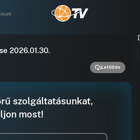
hívum
Videó
se 2026.01.30.
lejátszása
Letöltés
örű szolgáltatásunkat,
ljon most!