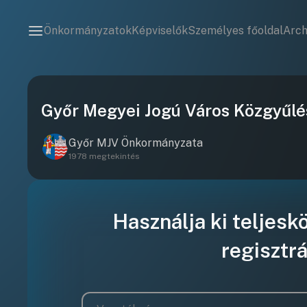
Önkormányzatok
Képviselők
Személyes főoldal
Arc
Győr Megyei Jogú Város Közgyűlé
Győr MJV Önkormányzata
1978 megtekintés
Használja ki teljesk
regisztrá