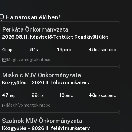
Hozzászólásra
Kósa Rolan
Hozzászólásra
Hamarosan élőben!
Boncsarovsz
Hozzászólásra
Hajtó Péter
Perkáta Önkormányzata
Hozzászólásra
2026.08.11. Képviselő-Testület Rendkívüli ülés
Kósa Rolan
Hozzászólásra
Antal Imre
4
8
18
47
nap
óra
perc
másodperc
Hozzászólásra
Hajtó Péter
Meghívó megtekintése
Hozzászólásra
Felszólaló
Hozzászólásra
Miskolc MJV Önkormányzata
Borkai Zsolt
Hozzászólásra
Közgyűlés – 2026 II. félévi munkaterv
Hajtó Péter
Hozzászólásra
47
22
18
47
nap
óra
perc
másodperc
Felszólaló
Hozzászólásra
Meghívó megtekintése
Hajtó Péter
Hozzászólásra
Borsi Róber
Szolnok MJV Önkormányzata
Hozzászólásra
Borsi Róber
Közgyűlés – 2026 II. félévi munkaterv
Hozzászólásra