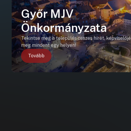
Győr MJV
Önkormányzata
Tekintse meg a település összes hírét, képviselőjé
meg mindent egy helyen!
Tovább