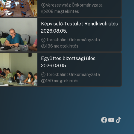
jegyzőkönyv elfogadása nem
Veresegyház Önkormányzata
rögzült)
208 megtekintés
Képviselő-Testület Rendkívüli ülés
2026.08.05.
Törökbálint Önkormányzata
186 megtekintés
Együttes bizottsági ülés
2026.08.05.
Törökbálint Önkormányzata
159 megtekintés