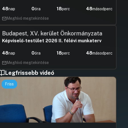
Borkai Zsolt
Hozzászólásra
48
0
18
47
nap
óra
perc
másodperc
Meghívó megtekintése
Borsi Róber
Budapest, XV. kerület Önkormányzata
Hozzászólásra
Képviselő-testület 2026 II. félévi munkaterv
Boncsarovsz
Hozzászólásra
48
0
18
47
nap
óra
perc
másodperc
Meghívó megtekintése
Borkai Zsolt
Legfrissebb videó
Hozzászólásra
Friss