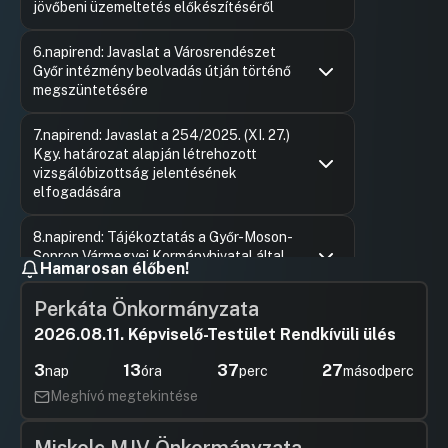
jövőbeni üzemeltetés előkészítéséről
Hozzászólások
Hajtó Pét
Ugrás a napirendi pontra
6.napirend: Javaslat a Városrendészet
Hozzászól
Győr intézmény beolvadás útján történő
megszüntetésére
Hozzászólások
Hajtó Pét
Ugrás a napirendi pontra
7.napirend: Javaslat a 254/2025. (XI. 27.)
Hozzászól
Kgy. határozat alapján létrehozott
vizsgálóbizottság jelentésének
elfogadására
Hozzászólások
Borsi Rób
Ugrás a napirendi pontra
8.napirend: Tájékoztatás a Győr-Moson-
Hozzászól
Sopron Vármegyei Kormányhivatal által
Hamarosan élőben!
tett működésre vonatkozó javaslatról
Perkáta Önkormányzata
Hozzászólások
Antal Imr
Ugrás a napirendi pontra
9.napirend: Javaslat fegyelmi eljárás
Hozzászól
2026.08.11. Képviselő-Testület Rendkívüli ülés
megindítására
3
13
37
27
nap
óra
perc
másodperc
Hozzászólások
Felszólal
Ugrás a napirendi pontra
10.napirend: Javaslat a területfejlesztési
Hozzászól
Meghívó megtekintése
célú források felhasználásával
kapcsolatos egyes további
intézkedésekről szóló 1595/2025. (XII.