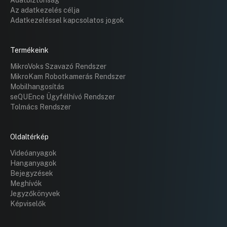
Adatbiztonság
Az adatkezelés célja
Adatkezeléssel kapcsolatos jogok
Termékeink
MikroVoks Szavazó Rendszer
MikroKam Robotkamerás Rendszer
Mobilhangosítás
seQUEnce Ügyfélhívó Rendszer
Tolmács Rendszer
Oldaltérkép
Videóanyagok
Hanganyagok
Bejegyzések
Meghívók
Jegyzőkönyvek
Képviselők