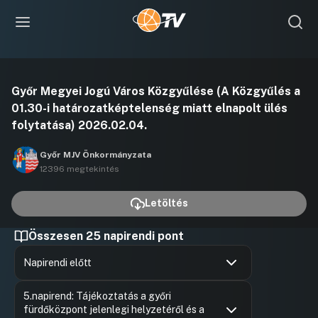
Videó
Győr Megyei Jogú Város Közgyűlése (A Közgyűlés a
lejátszása
01.30-i határozatképtelenség miatt elnapolt ülés
folytatása) 2026.02.04.
Győr MJV Önkormányzata
12396 megtekintés
Letöltés
Összesen 25 napirendi pont
Napirendi előtt
Hozzászólások
Felszólal
Ugrás a napirendi pontra
5.napirend: Tájékoztatás a győri
Hozzászól
fürdőközpont jelenlegi helyzetéről és a