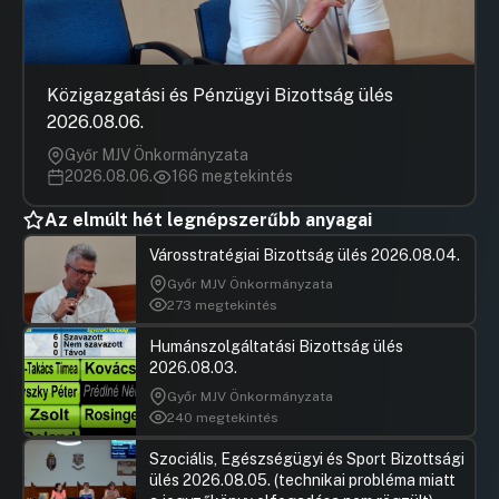
tervlapjának aktualizálása a
folyómeder-használati igény változása
miatt” tárgyú mód. megind. szóló döntés
meghozatalára
Közigazgatási és Pénzügyi Bizottság ülés
Hozzászólások
Ugrás a napirendi pontra
28.napirend: Javaslat a településr. eszk.
2026.08.06.
SZTM 2025-008 sz. „Győr-
Győr MJV Önkormányzata
Győrszentiván, Váci M. utca - Déryné utca
2026.08.06.
166 megtekintés
- Éltes M. u. - Egressy Béni út ” tárgyú
módosítás megindításáról szóló döntés
Az elmúlt hét legnépszerűbb anyagai
megerősítéséről
Városstratégiai Bizottság ülés 2026.08.04.
Hozzászólások
Fodor Rol
Ugrás a napirendi pontra
Hozzászól
29.napirend: NAPIREND UTÁN
Győr MJV Önkormányzata
273 megtekintés
Hozzászólások
Fodor Rol
Ugrás a napirendi pontra
Hozzászól
Humánszolgáltatási Bizottság ülés
2026.08.03.
Győr MJV Önkormányzata
240 megtekintés
Szociális, Egészségügyi és Sport Bizottsági
ülés 2026.08.05. (technikai probléma miatt