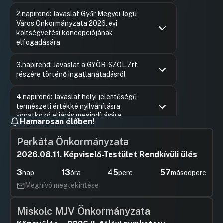
Hozzászólások
Kósa Rol
Ugrás a napirendi pontra
2.napirend: Javaslat Győr Megyei Jogú
Hozzászól
Város Önkormányzata 2026. évi
költségvetési koncepciójának
elfogadására
Hozzászólások
Borsi Rób
Ugrás a napirendi pontra
3.napirend: Javaslat a GYÖR-SZOL Zrt.
Hozzászól
részére történő ingatlanátadásról
Hozzászólások
Dr. Feket
Ugrás a napirendi pontra
4.napirend: Javaslat helyi jelentőségű
Hozzászól
természeti értékké nyilvánításra
vonatkozó eljárás megindítására
Hamarosan élőben!
Hozzászólások
Dr. Balog
Ugrás a napirendi pontra
5.napirend: Javaslat „Közterület
Hozzászól
Perkáta Önkormányzata
rendezés (parkfelújítás, köztéri szobor
2026.08.11. Képviselő-Testület Rendkívüli ülés
elhelyezés, köz-és díszvilágítás)” kiadási
előirányzat felhasználására
3
13
45
56
nap
óra
perc
másodperc
Hozzászólások
Dr. Balog
Ugrás a napirendi pontra
Meghívó megtekintése
6.napirend: Beszámoló a 186/2025. (IX.
Hozzászól
30.) Kgy. határozat alapján
Miskolc MJV Önkormányzata
Hozzászólások
Borkai Zs
Ugrás a napirendi pontra
7.napirend: Javaslat Győr Megyei Jogú
Hozzászól