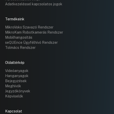
Adatkezeléssel kapcsolatos jogok
Termékeink
MikroVoks Szavazó Rendszer
MikroKam Robotkamerás Rendszer
Mobilhangosítás
seQUEnce Ügyfélhívó Rendszer
Tolmács Rendszer
Oldaltérkép
Videóanyagok
Hanganyagok
Bejegyzések
Meghívók
Jegyzőkönyvek
Képviselők
Kapcsolat