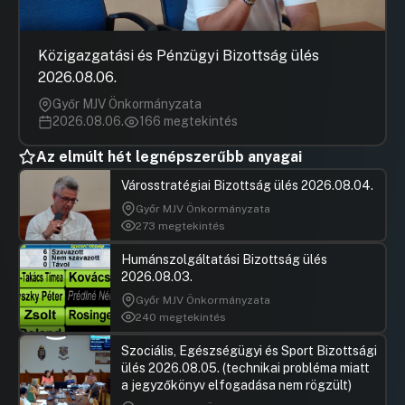
Hozzászólások
Ugrás a napirendi pontra
23.napirend: Javaslat a Segítőház
Alapítvánnyal kötött ellátási szerződés
Közigazgatási és Pénzügyi Bizottság ülés
módosítására
2026.08.06.
Hozzászólások
Ugrás a napirendi pontra
24.napirend: Javaslat alapítványok
Győr MJV Önkormányzata
támogatására a „Képviselői
2026.08.06.
166 megtekintés
kezdeményezések kerete” kiadási
jogcím terhére
Az elmúlt hét legnépszerűbb anyagai
Hozzászólások
Ugrás a napirendi pontra
Városstratégiai Bizottság ülés 2026.08.04.
25.napirend: Javaslat a „Czuczor Gergely
Civil és Egyházi Program” kiadási
Győr MJV Önkormányzata
előirányzat felhasználására alapítványi
273 megtekintés
szervezetek által benyújtott pályázatok
elbírálására
Humánszolgáltatási Bizottság ülés
2026.08.03.
Hozzászólások
Boncsaro
Ugrás a napirendi pontra
26.napirend: Tájékoztató a képviselők
Hozzászól
Győr MJV Önkormányzata
Győr Megyei Jogú Város
240 megtekintés
Önkormányzatának Közgyűlése és
állandó bizottságainak ülésein való
Szociális, Egészségügyi és Sport Bizottsági
részvételről
ülés 2026.08.05. (technikai probléma miatt
a jegyzőkönyv elfogadása nem rögzült)
Hozzászólások
Kósa Rol
Ugrás a napirendi pontra