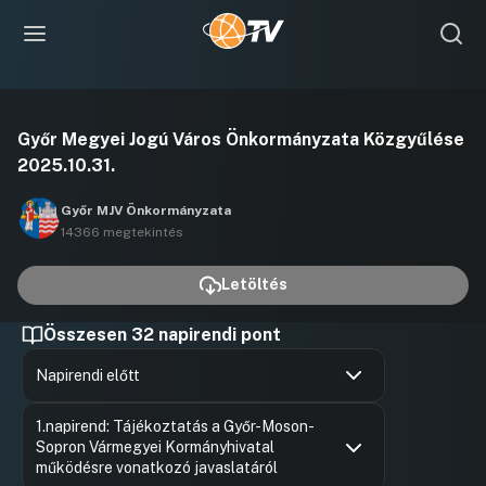
Videó
Győr Megyei Jogú Város Önkormányzata Közgyűlése
lejátszása
2025.10.31.
Győr MJV Önkormányzata
14366 megtekintés
Letöltés
Összesen 32 napirendi pont
Napirendi előtt
Hozzászólások
Borsi Rób
Ugrás a napirendi pontra
1.napirend: Tájékoztatás a Győr-Moson-
Hozzászól
Sopron Vármegyei Kormányhivatal
működésre vonatkozó javaslatáról