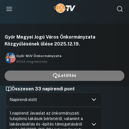
Videó
Győr Megyei Jogú Város Önkormányzata
lejátszása
Közgyűlésének ülése 2025.12.19.
Győr MJV Önkormányzata
9594 megtekintés
Letöltés
Összesen 33 napirendi pont
Napirendi előtt
Hozzászólások
Borsi Rób
Ugrás a napirendi pontra
1.napirend: Javaslat az önkormányzati
Hozzászól
tulajdonú lakások bérletéről, valamint a
lakásvásárlás és -építés támogatásáról