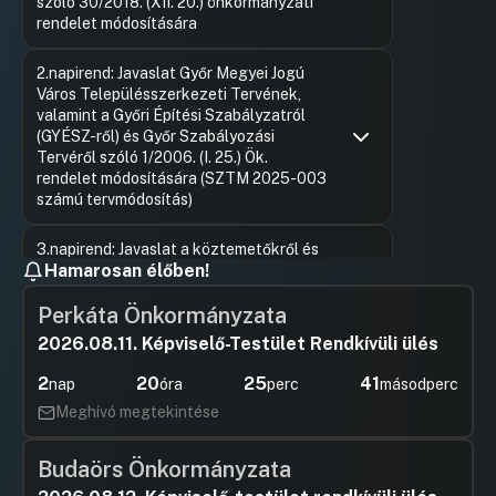
szóló 30/2018. (XII. 20.) önkormányzati
rendelet módosítására
Hozzászólások
Rosinger 
Ugrás a napirendi pontra
2.napirend: Javaslat Győr Megyei Jogú
Hozzászól
Város Településszerkezeti Tervének,
valamint a Győri Építési Szabályzatról
(GYÉSZ-ről) és Győr Szabályozási
Tervéről szóló 1/2006. (I. 25.) Ök.
rendelet módosítására (SZTM 2025-003
számú tervmódosítás)
Hozzászólások
Ugrás a napirendi pontra
3.napirend: Javaslat a köztemetőkről és
Hamarosan élőben!
a temetkezés rendjéről szóló 16/2004.
(IV. 16.) önkormányzati rendelet
Perkáta Önkormányzata
módosítására
2026.08.11. Képviselő-Testület Rendkívüli ülés
Hozzászólások
Kósa Rol
Ugrás a napirendi pontra
4.napirend: Javaslat Győr Megyei Jogú
Hozzászól
2
20
25
41
Város Önkormányzata és Győr Megyei
nap
óra
perc
másodperc
Jogú Város Polgármesteri Hivatala 2026.
Meghívó megtekintése
évi ellenőrzési tervére
Hozzászólások
Ugrás a napirendi pontra
Budaörs Önkormányzata
5.napirend: Javaslat Győr Megyei Jogú