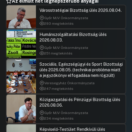
24.napirend: Javaslat pénzeszköz
Az elmúlt hét legnépszerűbb anyagai
Hozzászól
átadásához szükséges hozzájárulás
Városstratégiai Bizottság ülés 2026.08.04.
megadására egyes TOP Plusz projektek
megvalósítása céljából
Győr MJV Önkormányzata
293 megtekintés
Hozzászólások
Ugrás a napirendi pontra
25.napirend: Döntés a „barnamezős
Humánszolgáltatási Bizottság ülés
kataszterre vonatkozó adatszolgáltatás
2026.08.03.
tartalmának meghatározásáról” szóló
önkormányzati határozat megalkotására
Győr MJV Önkormányzata
251 megtekintés
Hozzászólások
Fodor Rol
Ugrás a napirendi pontra
26.napirend: Javaslat támogatások
Hozzászól
Szociális, Egészségügyi és Sport Bizottsági
nyújtására a „Polgármesteri keret”
ülés 2026.08.05. (technikai probléma miatt
kiadási jogcím terhére
a jegyzőkönyv elfogadása nem rögzült)
Hozzászólások
Borsi Rób
Ugrás a napirendi pontra
Veresegyház Önkormányzata
27.napirend: Javaslat alapítványok
Hozzászól
247 megtekintés
támogatására a „Képviselői
kezdeményezések kerete” kiadási
Közigazgatási és Pénzügyi Bizottság ülés
jogcím terhére
2026.08.06.
Hozzászólások
Ugrás a napirendi pontra
Győr MJV Önkormányzata
28.napirend: Javaslat a „Czuczor Gergely
234 megtekintés
Civil és Egyházi Program” kiadási
előirányzat felhasználására alapítványi
Képviselő-Testület Rendkívüli ülés