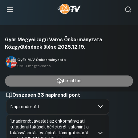
Videó
Győr Megyei Jogú Város Önkormányzata
lejátszása
Közgyűlésének ülése 2025.12.19.
Győr MJV Önkormányzata
9593 megtekintés
Letöltés
Összesen 33 napirendi pont
Napirendi előtt
Hozzászólások
Borsi Rób
Ugrás a napirendi pontra
1.napirend: Javaslat az önkormányzati
Hozzászól
tulajdonú lakások bérletéről, valamint a
lakásvásárlás és -építés támogatásáról