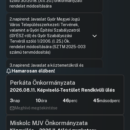
szóló 30/2018. (XII. 20.) önkormányzati
rendelet módosítására
Hozzászólások
Rosinger 
Ugrás a napirendi pontra
2.napirend: Javaslat Győr Megyei Jogú
Hozzászól
Város Településszerkezeti Tervének,
valamint a Győri Építési Szabályzatról
(GYÉSZ-ről) és Győr Szabályozási
Tervéről szóló 1/2006. (I. 25.) Ök.
rendelet módosítására (SZTM 2025-003
számú tervmódosítás)
Hozzászólások
Ugrás a napirendi pontra
3.napirend: Javaslat a köztemetőkről és
Hamarosan élőben!
a temetkezés rendjéről szóló 16/2004.
(IV. 16.) önkormányzati rendelet
Perkáta Önkormányzata
módosítására
2026.08.11. Képviselő-Testület Rendkívüli ülés
Hozzászólások
Kósa Rol
Ugrás a napirendi pontra
4.napirend: Javaslat Győr Megyei Jogú
Hozzászól
3
10
46
45
Város Önkormányzata és Győr Megyei
nap
óra
perc
másodperc
Jogú Város Polgármesteri Hivatala 2026.
Meghívó megtekintése
évi ellenőrzési tervére
Hozzászólások
Ugrás a napirendi pontra
Miskolc MJV Önkormányzata
5.napirend: Javaslat Győr Megyei Jogú