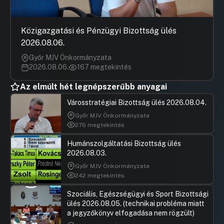
21.napirend: Javaslat előzetes
kötelezettségvállalásokhoz való
hozzájárulás megadására a Győr Megyei
Közigazgatási és Pénzügyi Bizottság ülés
Jogú Város Önkormányzata által a
2026.08.06.
nevelési-oktatási intézményekben
biztosított étkeztetés vonatkozásában
Győr MJV Önkormányzata
2026.08.06.
167 megtekintés
Hozzászólások
Ugrás a napirendi pontra
22.napirend: Javaslat előzetes
kötelezettségvállaláshoz való
Az elmúlt hét legnépszerűbb anyagai
hozzájárulás megadására a Győr Megyei
Városstratégiai Bizottság ülés 2026.08.04.
Jogú Város Önkormányzata által
fenntartott bölcsődék élelmiszer
Győr MJV Önkormányzata
nyersanyag beszerzésének
276 megtekintés
vonatkozásában
Humánszolgáltatási Bizottság ülés
Hozzászólások
Ugrás a napirendi pontra
2026.08.03.
23.napirend: Javaslat előzetes
kötelezettségvállaláshoz való
Győr MJV Önkormányzata
hozzájárulás megadására a
242 megtekintés
légszennyezettség mérő autó
üzemeltetésére vonatkozó
Szociális, Egészségügyi és Sport Bizottsági
közbeszerzéséhez
ülés 2026.08.05. (technikai probléma miatt
a jegyzőkönyv elfogadása nem rögzült)
Hozzászólások
Dr. Balog
Ugrás a napirendi pontra