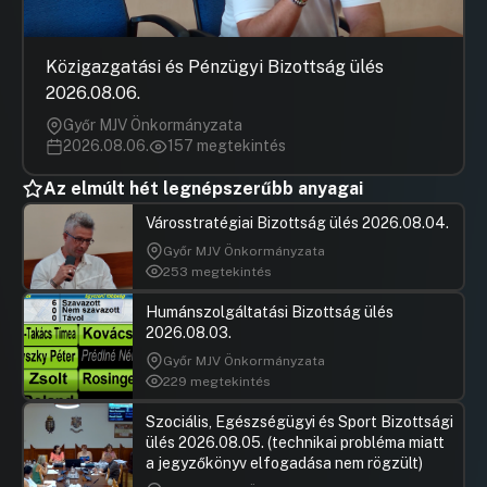
21.napirend: Javaslat előzetes
kötelezettségvállalásokhoz való
hozzájárulás megadására a Győr Megyei
Közigazgatási és Pénzügyi Bizottság ülés
Jogú Város Önkormányzata által a
2026.08.06.
nevelési-oktatási intézményekben
biztosított étkeztetés vonatkozásában
Győr MJV Önkormányzata
2026.08.06.
157 megtekintés
Hozzászólások
Ugrás a napirendi pontra
22.napirend: Javaslat előzetes
kötelezettségvállaláshoz való
Az elmúlt hét legnépszerűbb anyagai
hozzájárulás megadására a Győr Megyei
Városstratégiai Bizottság ülés 2026.08.04.
Jogú Város Önkormányzata által
fenntartott bölcsődék élelmiszer
Győr MJV Önkormányzata
nyersanyag beszerzésének
253 megtekintés
vonatkozásában
Humánszolgáltatási Bizottság ülés
Hozzászólások
Ugrás a napirendi pontra
2026.08.03.
23.napirend: Javaslat előzetes
kötelezettségvállaláshoz való
Győr MJV Önkormányzata
hozzájárulás megadására a
229 megtekintés
légszennyezettség mérő autó
üzemeltetésére vonatkozó
Szociális, Egészségügyi és Sport Bizottsági
közbeszerzéséhez
ülés 2026.08.05. (technikai probléma miatt
a jegyzőkönyv elfogadása nem rögzült)
Hozzászólások
Dr. Balog
Ugrás a napirendi pontra