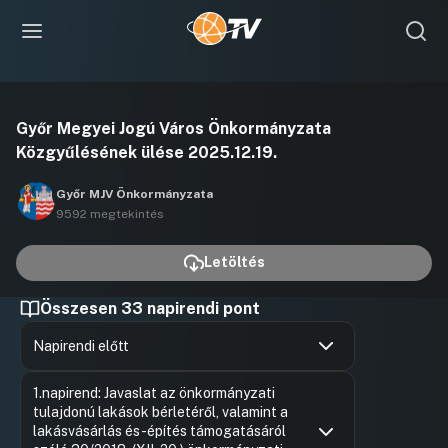
Videó
Győr Megyei Jogú Város Önkormányzata
lejátszása
Közgyűlésének ülése 2025.12.19.
Győr MJV Önkormányzata
9592 megtekintés
Letöltés
Összesen 33 napirendi pont
Napirendi előtt
Hozzászólások
Borsi Rób
Ugrás a napirendi pontra
1.napirend: Javaslat az önkormányzati
Hozzászól
tulajdonú lakások bérletéről, valamint a
lakásvásárlás és -építés támogatásáról