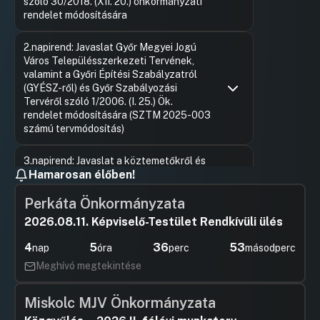
szóló 30/2018. (XII. 20.) önkormányzati
rendelet módosítására
Hozzászólások
Rosinger 
Ugrás a napirendi pontra
2.napirend: Javaslat Győr Megyei Jogú
Hozzászól
Város Településszerkezeti Tervének,
valamint a Győri Építési Szabályzatról
(GYÉSZ-ről) és Győr Szabályozási
Tervéről szóló 1/2006. (I. 25.) Ök.
rendelet módosítására (SZTM 2025-003
számú tervmódosítás)
Hozzászólások
Ugrás a napirendi pontra
3.napirend: Javaslat a köztemetőkről és
Hamarosan élőben!
a temetkezés rendjéről szóló 16/2004.
(IV. 16.) önkormányzati rendelet
Perkáta Önkormányzata
módosítására
2026.08.11. Képviselő-Testület Rendkívüli ülés
Hozzászólások
Kósa Rol
Ugrás a napirendi pontra
4.napirend: Javaslat Győr Megyei Jogú
Hozzászól
4
5
36
53
Város Önkormányzata és Győr Megyei
nap
óra
perc
másodperc
Jogú Város Polgármesteri Hivatala 2026.
Meghívó megtekintése
évi ellenőrzési tervére
Hozzászólások
Ugrás a napirendi pontra
Miskolc MJV Önkormányzata
5.napirend: Javaslat Győr Megyei Jogú