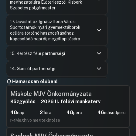
meghozatalára Előterjesztő: Kisberk
Szabolcs polgármester
Hozzászólások
Felszólal
Ugrás a napirendi pontra
17. Javaslat az Ignácz Ilona Városi
Hozzászól
Sportcsarnok nyári gyermektáborok
céljára történő hasznosításához
kapcsolódó napi díj megállapítására
Hozzászólások
Ugrás a napirendi pontra
15. Kertész féle partnerségi
Hozzászólások
Váradi Att
Ugrás a napirendi pontra
Hozzászól
14. Gumi út partnerségi
Hozzászólások
Ugrás a napirendi pontra
Hamarosan élőben!
7. Javaslat a Magyar Máltai
Szeretetszolgálat 2025. évi szakmai
Miskolc MJV Önkormányzata
beszámolójának elfogadására, valamint
döntés a szolgáltatási hozzájárulás
Közgyűlés – 2026 II. félévi munkaterv
infláció követő emeléséről
48
21
48
45
nap
óra
perc
másodperc
Hozzászólások
Ugrás a napirendi pontra
6. Monori Tankerületi Központ
Meghívó megtekintése
véleményezési kérelmének
megtárgyalása intézményátszervezés