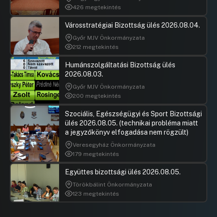
426 megtekintés
Városstratégiai Bizottság ülés 2026.08.04.
Győr MJV Önkormányzata
212 megtekintés
Humánszolgáltatási Bizottság ülés
2026.08.03.
Győr MJV Önkormányzata
200 megtekintés
Szociális, Egészségügyi és Sport Bizottsági
ülés 2026.08.05. (technikai probléma miatt
a jegyzőkönyv elfogadása nem rögzült)
Veresegyház Önkormányzata
179 megtekintés
Együttes bizottsági ülés 2026.08.05.
Törökbálint Önkormányzata
123 megtekintés