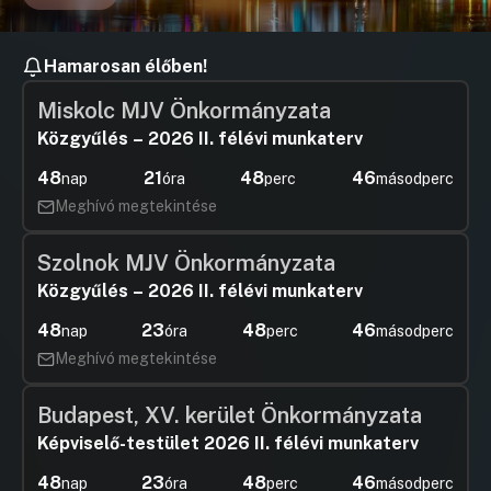
kapcsolatos döntések meghozatalára
Hozzászólások
Ugrás a napirendi pontra
11. Javaslat az Önkormányzat és
Hamarosan élőben!
intézményeinek közbeszerzési
szabályzatának elfogadására
Miskolc MJV Önkormányzata
Hozzászólások
Felszólal
Ugrás a napirendi pontra
Közgyűlés – 2026 II. félévi munkaterv
12. Javaslat a 2026 évi közbeszerzési
Hozzászól
terv módosítására
48
21
48
45
nap
óra
perc
másodperc
Hozzászólások
Felszólal
Ugrás a napirendi pontra
Meghívó megtekintése
Hozzászól
Szolnok MJV Önkormányzata
Közgyűlés – 2026 II. félévi munkaterv
48
23
48
45
nap
óra
perc
másodperc
Meghívó megtekintése
Budapest, XV. kerület Önkormányzata
Képviselő-testület 2026 II. félévi munkaterv
48
23
48
45
nap
óra
perc
másodperc