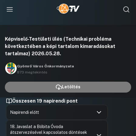
Videó
Képviselő-Testületi ülés (Technikai probléma
lejátszása
következtében a képi tartalom kimaradásokat
tartalmaz) 2026.05.28.
Gyömrő Város Önkormányzata
873 megtekintés
Letöltés
Összesen 19 napirendi pont
Napirendi előtt
Hozzászólások
Szekrény
Ugrás a napirendi pontra
18. Javaslat a Bóbita Óvoda
Hozzászól
átszervezésével kapcsolatos döntések