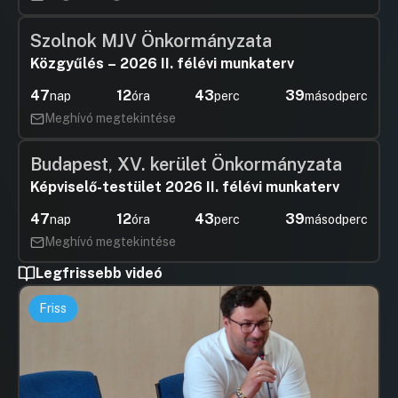
Szolnok MJV Önkormányzata
Közgyűlés – 2026 II. félévi munkaterv
47
12
43
38
nap
óra
perc
másodperc
Meghívó megtekintése
Budapest, XV. kerület Önkormányzata
Képviselő-testület 2026 II. félévi munkaterv
47
12
43
38
nap
óra
perc
másodperc
Meghívó megtekintése
Legfrissebb videó
Friss