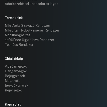
Adatkezeléssel kapcsolatos jogok
Termékeink
MikroVoks Szavazó Rendszer
MikroKam Robotkamerás Rendszer
Mobilhangosítás
seQUEnce Ügyfélhívó Rendszer
Tolmács Rendszer
Oldaltérkép
Videóanyagok
Hanganyagok
Bejegyzések
Meghívók
Jegyzőkönyvek
Képviselők
Kapcsolat