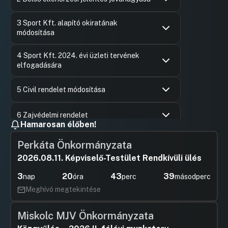
Hozzászólások
Ugrás a napirendi pontra
3 Sport Kft. alapító okiratának
módosítása
Hozzászólások
Ugrás a napirendi pontra
4 Sport Kft. 2024. évi üzleti tervének
elfogadására
Hozzászólások
Bruder M
Ugrás a napirendi pontra
Hozzászól
5 Civil rendelet módosítása
Hozzászólások
Bruder M
Ugrás a napirendi pontra
Hozzászól
6 Zajvédelmi rendelet
Hamarosan élőben!
Hozzászólások
Ugrás a napirendi pontra
7 Elhagyott hulladék felszámolásáról
Perkáta Önkormányzata
szóló rendelet
2026.08.11. Képviselő-Testület Rendkívüli ülés
Hozzászólások
Dr. Szirák
Ugrás a napirendi pontra
8 Felnőttkorúakra vonatkozó szociális
Hozzászól
3
20
43
38
nap
óra
perc
másodperc
gonoskodás helyi szabályairól szóló
Meghívó megtekintése
rendelet felülvizsgálata
Hozzászólások
Ugrás a napirendi pontra
Miskolc MJV Önkormányzata
9 Lakásrendelet felülvizsgálata