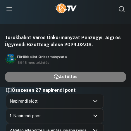
Videó
Törökbálint Város Önkormányzat Pénzügyi, Jogi és
lejátszása
Ügyrendi Bizottság ülése 2024.02.08.
Törökbálint Önkormányzata
18648 megtekintés
Letöltés
Összesen 27 napirendi pont
Napirendi előtt
Hozzászólások
Ugrás a napirendi pontra
1. Napirendi pont
Hozzászólások
Dr. Somog
Ugrás a napirendi pontra
Hozzászól
2 Belső ellenőrzési jelentés jóváhagyása