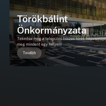
Törökbálint
Önkormányzata
Tekintse meg a település összes hírét, képviselőjé
meg mindent egy helyen!
Tovább