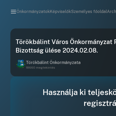
Önkormányzatok
Képviselők
Személyes főoldal
Arc
Törökbálint Város Önkormányzat P
Bizottság ülése 2024.02.08.
Törökbálint Önkormányzata
18660 megtekintés
Használja ki teljesk
regisztrá