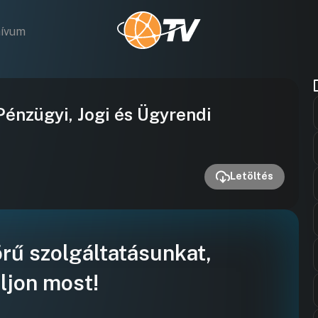
hívum
Videó
énzügyi, Jogi és Ügyrendi
lejátszása
Letöltés
örű szolgáltatásunkat,
ljon most!