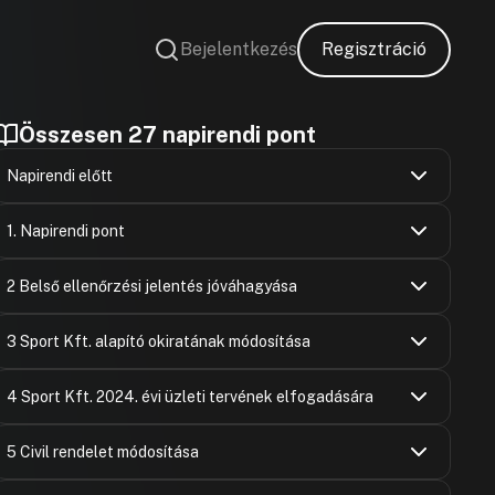
Bejelentkezés
Regisztráció
Összesen 27 napirendi pont
Napirendi előtt
Hozzászólások
Ugrás a napirendi pontra
SZAVAZÁS
1. Napirendi pont
SZAVAZÁS
Dr. Somogyi
Hozzászólások
Ugrás a napirendi pontra
2 Belső ellenőrzési jelentés jóváhagyása
Hozzászólásra
SZAVAZÁS
Bruder Már
Hozzászólások
Hozzászólásra
Ugrás a napirendi pontra
SZAVAZÁS
Dr. Somogyi
3 Sport Kft. alapító okiratának módosítása
Hozzászólásra
Bruder Már
Hozzászólások
Ugrás a napirendi pontra
SZAVAZÁS
4 Sport Kft. 2024. évi üzleti tervének elfogadására
Hozzászólásra
Dr. Kassai 
Hozzászólásra
Bruder Már
Hozzászólások
Ugrás a napirendi pontra
Dr. Kassai 
5 Civil rendelet módosítása
Hozzászólásra
Hozzászólásra
Felszólaló
Dr. Sziráki 
Bruder Már
Hozzászólások
Hozzászólásra
Ugrás a napirendi pontra