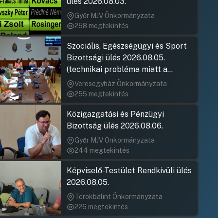
ülés 2026.08.03.
Bruder Már
Hozzászólásra
Győr MJV Önkormányzata
Dr. Kassai 
258 megtekintés
Hozzászólásra
Dr. Somogyi
Hozzászólásra
Szociális, Egészségügyi és Sport
Bruder Már
Bizottsági ülés 2026.08.05.
Hozzászólásra
(technikai probléma miatt a
jegyzőkönyv elfogadása nem
Veresegyház Önkormányzata
Bruder Már
rögzült)
Hozzászólásra
255 megtekintés
Közigazgatási és Pénzügyi
Elek Sándor
Bizottság ülés 2026.08.06.
Hozzászólásra
Bruder Már
Győr MJV Önkormányzata
Hozzászólásra
244 megtekintés
Dr. Kassai 
Képviselő-Testület Rendkívüli ülés
Hozzászólásra
2026.08.05.
Bruder Már
Hozzászólásra
Törökbálint Önkormányzata
226 megtekintés