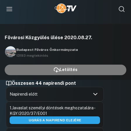
Videó
Fõvárosi Közgyûlés ülése 2020.08.27.
lejátszása
Budapest Főváros Önkormányzata
13193 megtekintés
Letöltés
Összesen 44 napirendi pont
Napirendi előtt
Hozzászólások
Láng Zsolt
Ugrás a napirendi pontra
1.Javaslat személyi döntések meghozatalára -
Hozzászól
KGY/2020/37/E001
UGRÁS A NAPIREND ELEJÉRE