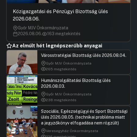
KGY/2020/37/E019
UGRÁS A NAPIREND ELEJÉRE
Közigazgatási és Pénzügyi Bizottság ülés
2026.08.06.
21.Javaslat a Budapest Főváros Városépítési
Tervező Kft. alapító okiratának módosítására
Győr MJV Önkormányzata
KGY/2020/37/E021
2026.08.06.
163 megtekintés
UGRÁS A NAPIREND ELEJÉRE
Az elmúlt hét legnépszerűbb anyagai
22.Javaslat a Thália Színház Nonprofit Kft.
Városstratégiai Bizottság ülés 2026.08.04.
törzstőkéjének ingóságok apportálása útján
Győr MJV Önkormányzata
történő megemelésére - KGY/2020/37/E022
265 megtekintés
UGRÁS A NAPIREND ELEJÉRE
Humánszolgáltatási Bizottság ülés
2026.08.03.
23.Javaslat a Budapest XI. kerület 1778/3 hrsz-
ú út ingatlan tulajdonjogának közfeladat
Győr MJV Önkormányzata
ellátás elősegítése érdekében történő ingyenes
238 megtekintés
átruházására a XI. Kerületi Önkormányzat
Szociális, Egészségügyi és Sport Bizottsági
javára - KGY/2020/37/E023
ülés 2026.08.05. (technikai probléma miatt
UGRÁS A NAPIREND ELEJÉRE
a jegyzőkönyv elfogadása nem rögzült)
Veresegyház Önkormányzata
24.Javaslat a Budapest II. kerület,
226 megtekintés