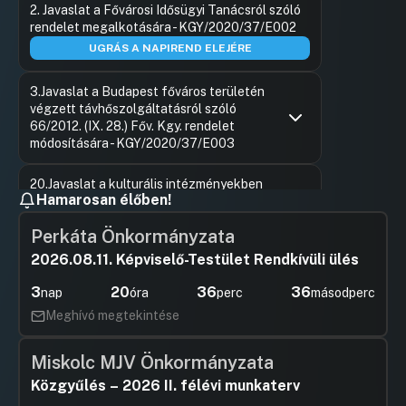
2. Javaslat a Fővárosi Idősügyi Tanácsról szóló
rendelet megalkotására - KGY/2020/37/E002
UGRÁS A NAPIREND ELEJÉRE
3.Javaslat a Budapest főváros területén
végzett távhőszolgáltatásról szóló
66/2012. (IX. 28.) Főv. Kgy. rendelet
módosítására - KGY/2020/37/E003
Hozzászólások
dr. Szám
Ugrás a napirendi pontra
20.Javaslat a kulturális intézményekben
Hozzászól
Hamarosan élőben!
foglalkoztatottak közalkalmazotti
jogviszonyának átalakulásával kapcsolatos
Perkáta Önkormányzata
fenntartói döntésekre - KGY/2020/37/E020
UGRÁS A NAPIREND ELEJÉRE
2026.08.11. Képviselő-Testület Rendkívüli ülés
3
20
36
36
nap
óra
perc
másodperc
5.Javaslat a Budapest Ösztöndíj Programról
Meghívó megtekintése
szóló 44/2008. (IX.10.) önkormányzati rendelet
módosítására - KGY/2020/37/E005
UGRÁS A NAPIREND ELEJÉRE
Miskolc MJV Önkormányzata
Közgyűlés – 2026 II. félévi munkaterv
6.Javaslat az építményadóról szóló