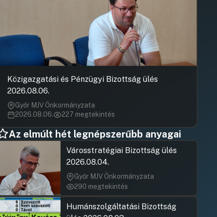
Hozzászólásra
Zsolnai Pál
Hozzászólásra
Felszólaló
Paulovits R
Hozzászólásra
Hozzászólásra
Hozzászólásra
Tóth József
Hozzászólásra
Tóth József
Hozzászólásra
Áncsán Mihá
Hozzászólásra
Áncsán Mihá
Közigazgatási és Pénzügyi Bizottság ülés
Hozzászólásra
2026.08.06.
Tóth József
Hozzászólásra
Győr MJV Önkormányzata
Paulovits R
2026.08.06.
227 megtekintés
Hozzászólásra
Paulovits R
Az elmúlt hét legnépszerűbb anyagai
Hozzászólásra
Olasz Erika
Városstratégiai Bizottság ülés
Hozzászólásra
Ruff Mátyá
2026.08.04.
Hozzászólásra
Paulovits R
Győr MJV Önkormányzata
Hozzászólásra
290 megtekintés
Tóth József
Hozzászólásra
Tóth József
Humánszolgáltatási Bizottság
Hozzászólásra