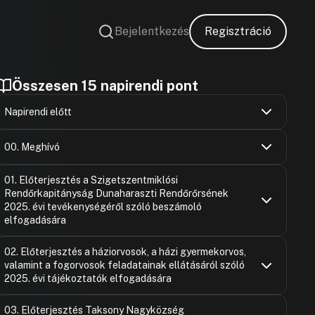
Bejelentkezés
Regisztráció
Összesen 15 napirendi pont
Napirendi előtt
Hozzászólások
Ugrás a napirendi pontra
00. Meghívó
Zsolnai Pál
Hozzászólások
Ugrás a napirendi pontra
Hozzászólásra
01. Előterjesztés a Szigetszentmiklósi
Rendőrkapitányság Dunaharaszti Rendőrőrsének
Zsolnai Pál
2025. évi tevékenységéről szóló beszámoló
Hozzászólásra
elfogadására
Szalai Jáno
Hozzászólások
Ugrás a napirendi pontra
02. Előterjesztés a háziorvosok, a házi gyermekorvos,
Hozzászólásra
valamint a fogorvosok feladatainak ellátásáról szóló
Tóth József
Hozzászólásra
2025. évi tájékoztatók elfogadására
Felszólaló
Áncsán Mihá
Hozzászólások
Hozzászólásra
Ugrás a napirendi pontra
03. Előterjesztés Taksony Nagyközség
Hozzászólásra