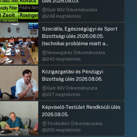
ülés 2026.08.03.
Tóth József
Hozzászólásra
Győr MJV Önkormányzata
Áncsán Mihá
248 megtekintés
Hozzászólásra
Szociális, Egészségügyi és Sport
Zsolnai Pál
Bizottsági ülés 2026.08.05.
Hozzászólásra
(technikai probléma miatt a
Felszólaló
Hozzászólásra
jegyzőkönyv elfogadása nem
Veresegyház Önkormányzata
rögzült)
242 megtekintés
Közigazgatási és Pénzügyi
Bizottság ülés 2026.08.06.
Győr MJV Önkormányzata
227 megtekintés
Képviselő-Testület Rendkívüli ülés
2026.08.05.
Törökbálint Önkormányzata
206 megtekintés