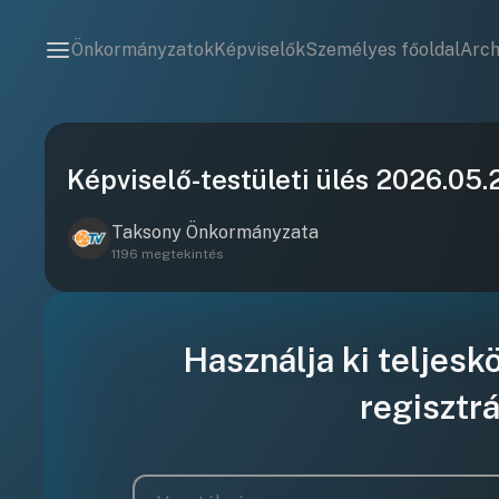
Önkormányzatok
Képviselők
Személyes főoldal
Arc
Képviselő-testületi ülés 2026.05.
Taksony Önkormányzata
1196 megtekintés
Használja ki teljesk
regisztrá