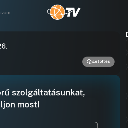
hívum
Videó
26.
lejátszása
Letöltés
örű szolgáltatásunkat,
ljon most!