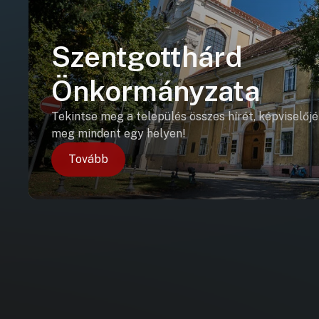
Szentgotthárd
Önkormányzata
Tekintse meg a település összes hírét, képviselőjé
meg mindent egy helyen!
Tovább