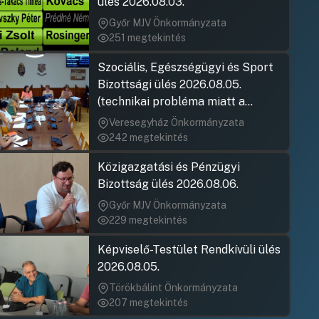
ülés 2026.08.03.
Győr MJV Önkormányzata
251 megtekintés
Szociális, Egészségügyi és Sport
Bizottsági ülés 2026.08.05.
(technikai probléma miatt a
jegyzőkönyv elfogadása nem
Veresegyház Önkormányzata
rögzült)
242 megtekintés
Közigazgatási és Pénzügyi
Bizottság ülés 2026.08.06.
Győr MJV Önkormányzata
229 megtekintés
Képviselő-Testület Rendkívüli ülés
2026.08.05.
Törökbálint Önkormányzata
207 megtekintés