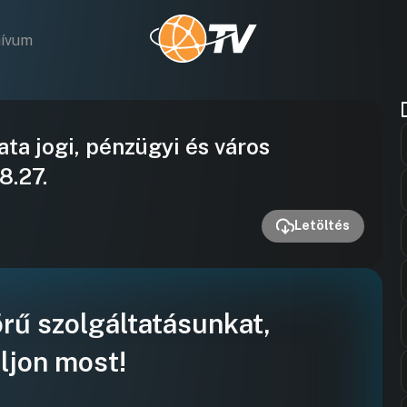
hívum
Videó
a jogi, pénzügyi és város
lejátszása
8.27.
Letöltés
örű szolgáltatásunkat,
ljon most!