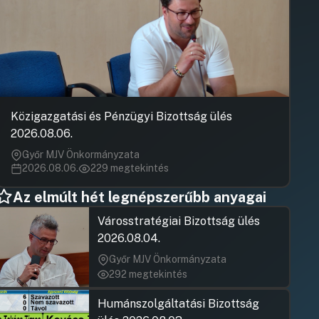
Felszólaló
Hozzászólásra
Huszár Gáb
Hozzászólásra
Kovács Márt
Hozzászólásra
Közigazgatási és Pénzügyi Bizottság ülés
2026.08.06.
Győr MJV Önkormányzata
2026.08.06.
229 megtekintés
Az elmúlt hét legnépszerűbb anyagai
Városstratégiai Bizottság ülés
2026.08.04.
Győr MJV Önkormányzata
292 megtekintés
Humánszolgáltatási Bizottság