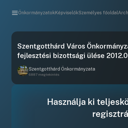
Önkormányzatok
Képviselők
Személyes főoldal
Arc
Szentgotthárd Város Önkormányzat
fejlesztési bizottsági ülése 2012.0
Szentgotthárd Önkormányzata
6887 megtekintés
Használja ki teljesk
regisztrá