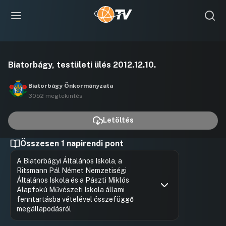
Videó
Biatorbágy, testületi ülés 2012.12.10.
lejátszása
Biatorbágy Önkormányzata
3052 megtekintés
Letöltés
Összesen 1 napirendi pont
A Biatorbágyi Általános Iskola, a
Ritsmann Pál Német Nemzetiségi
Általános Iskola és a Pászti Miklós
Alapfokú Művészeti Iskola állami
fenntartásba vételével összefüggő
megállapodásról
Hozzászólások
Dr. Kovác
Ugrás a napirendi pontra