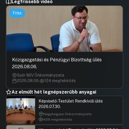
Legfrissebb videó
Friss
Közigazgatási és Pénzügyi Bizottság ülés
2026.08.06.
Győr MJV Önkormányzata
2026.08.06.
124 megtekintés
Az elmúlt hét legnépszerűbb anyagai
Képviselő-Testület Rendkívüli ülés
2026.07.30.
Nagyhegyes Önkormányzata
439 megtekintés