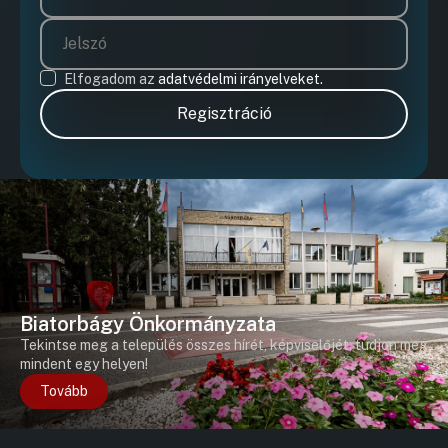
Elfogadom az
adatvédelmi irányelveket.
Regisztráció
Biatorbágy Önkormányzata
Tekintse meg a település összes hírét, képviselőjét, tudjon meg
mindent egy helyen!
Tovább