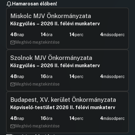
Hamarosan élőben!
Miskolc MJV Önkormányzata
Közgyűlés – 2026 II. félévi munkaterv
48
14
14
4
nap
óra
perc
másodperc
Meghívó megtekintése
Szolnok MJV Önkormányzata
Közgyűlés – 2026 II. félévi munkaterv
48
16
14
4
nap
óra
perc
másodperc
Meghívó megtekintése
Budapest, XV. kerület Önkormányzata
Képviselő-testület 2026 II. félévi munkaterv
48
16
14
4
nap
óra
perc
másodperc
Meghívó megtekintése