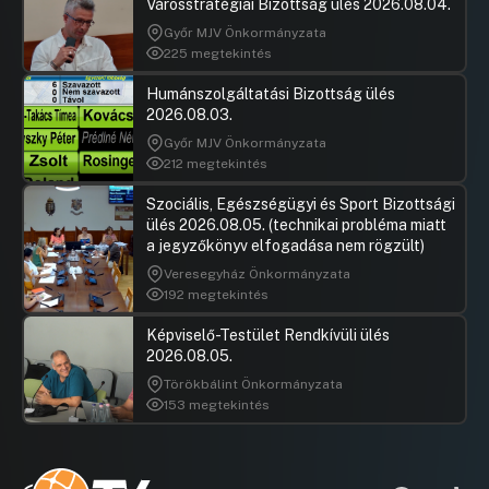
Városstratégiai Bizottság ülés 2026.08.04.
Győr MJV Önkormányzata
225 megtekintés
Humánszolgáltatási Bizottság ülés
2026.08.03.
Győr MJV Önkormányzata
212 megtekintés
Szociális, Egészségügyi és Sport Bizottsági
ülés 2026.08.05. (technikai probléma miatt
a jegyzőkönyv elfogadása nem rögzült)
Veresegyház Önkormányzata
192 megtekintés
Képviselő-Testület Rendkívüli ülés
2026.08.05.
Törökbálint Önkormányzata
153 megtekintés