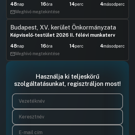
48
16
14
4
nap
óra
perc
másodperc
Meghívó megtekintése
Budapest, XV. kerület Önkormányzata
Képviselő-testület 2026 II. félévi munkaterv
48
16
14
4
nap
óra
perc
másodperc
Meghívó megtekintése
Használja ki teljeskörű
szolgáltatásunkat, regisztráljon most!