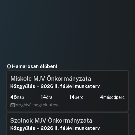
Hozzászól
Hamarosan élőben!
Miskolc MJV Önkormányzata
Közgyűlés – 2026 II. félévi munkaterv
48
14
14
4
nap
óra
perc
másodperc
Meghívó megtekintése
Szolnok MJV Önkormányzata
Közgyűlés – 2026 II. félévi munkaterv