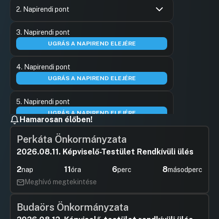
2. Napirendi pont
Hozzászólások
Császárné
Ugrás a napirendi pontra
3. Napirendi pont
Hozzászól
UGRÁS A NAPIREND ELEJÉRE
4. Napirendi pont
UGRÁS A NAPIREND ELEJÉRE
5. Napirendi pont
UGRÁS A NAPIREND ELEJÉRE
Hamarosan élőben!
6. Napirendi pont
Perkáta Önkormányzata
UGRÁS A NAPIREND ELEJÉRE
2026.08.11. Képviselő-Testület Rendkívüli ülés
2
11
6
8
nap
óra
perc
másodperc
7. Napirendi pont
Meghívó megtekintése
UGRÁS A NAPIREND ELEJÉRE
Budaörs Önkormányzata
8. Napirendi pont
UGRÁS A NAPIREND ELEJÉRE