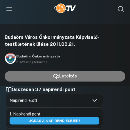
Videó
Budaörs Város Önkormányzata Képviselő-
lejátszása
testületének ülése 2011.09.21.
Budaörs Önkormányzata
5029 megtekintés
Letöltés
Összesen 37 napirendi pont
Napirendi előtt
Hozzászólások
Kissgerge
Ugrás a napirendi pontra
1. Napirendi pont
Hozzászól
UGRÁS A NAPIREND ELEJÉRE