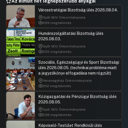
Az elmúlt hét legnépszerűbb anyagai
Városstratégiai Bizottság ülés 2026.08.04.
Győr MJV Önkormányzata
299 megtekintés
Humánszolgáltatási Bizottság ülés
2026.08.03.
Győr MJV Önkormányzata
255 megtekintés
Szociális, Egészségügyi és Sport Bizottsági
ülés 2026.08.05. (technikai probléma miatt
a jegyzőkönyv elfogadása nem rögzült)
Veresegyház Önkormányzata
252 megtekintés
Közigazgatási és Pénzügyi Bizottság ülés
2026.08.06.
Győr MJV Önkormányzata
238 megtekintés
Képviselő-Testület Rendkívüli ülés