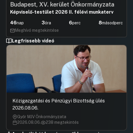
36. Napirendi pont
Budapest, XV. kerület Önkormányzata
UGRÁS A NAPIREND ELEJÉRE
Képviselő-testület 2026 II. félévi munkaterv
46
3
6
8
nap
óra
perc
másodperc
Meghívó megtekintése
Legfrissebb videó
Közigazgatási és Pénzügyi Bizottság ülés
2026.08.06.
Győr MJV Önkormányzata
2026.08.06.
238 megtekintés