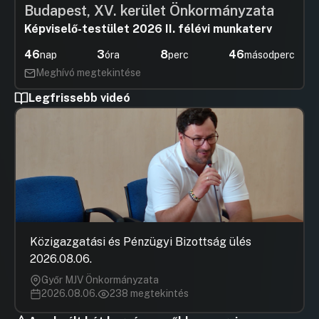
Budapest, XV. kerület Önkormányzata
Képviselő-testület 2026 II. félévi munkaterv
46
3
8
45
nap
óra
perc
másodperc
Meghívó megtekintése
Legfrissebb videó
Közigazgatási és Pénzügyi Bizottság ülés
2026.08.06.
Győr MJV Önkormányzata
2026.08.06.
238 megtekintés