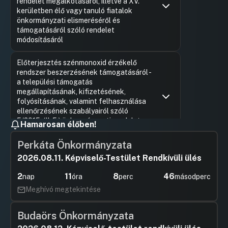
rendelet megalkotásáról, illetve a XV.
kerületben élő vagy tanuló fiatalok
önkormányzati elismeréséről és
támogatásáról szóló rendelet
módosításáról
Hozzászólások
Tóth Imre
Ugrás a napirendi pontra
Előterjesztés szénmonoxid érzékelő
Hozzászól
rendszer beszerzésének támogatásáról -
a települési támogatás
megállapításának, kifizetésének,
folyósításának, valamint felhasználása
ellenőrzésének szabályairól szóló
5/2015. (II. 5.) önkormányzati rendelet
Hamarosan élőben!
módosításáról
Perkáta Önkormányzata
Hozzászólások
Cserdiné
Ugrás a napirendi pontra
Előterjesztés szénmonoxid érzékelő rendszer
Hozzászól
2026.08.11. Képviselő-Testület Rendkívüli ülés
beszerzésének támogatásáról - a települési
támogatás megállapításának, kifizetésének,
2
11
8
45
nap
óra
perc
másodperc
folyósításának, valamint felhasználása
Meghívó megtekintése
ellenőrzésének szabályairól szóló 5/2015. (II. 5.)
önkormányzati rendelet módosításáról
Budaörs Önkormányzata
UGRÁS A NAPIREND ELEJÉRE