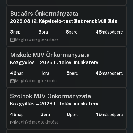
Budaörs Önkormányzata
2026.08.12. Képviselő-testület rendkívüli ülés
3
3
8
45
nap
óra
perc
másodperc
Meghívó megtekintése
Miskolc MJV Önkormányzata
Közgyűlés – 2026 II. félévi munkaterv
46
1
8
45
nap
óra
perc
másodperc
Meghívó megtekintése
Szolnok MJV Önkormányzata
Közgyűlés – 2026 II. félévi munkaterv
46
3
8
45
nap
óra
perc
másodperc
Meghívó megtekintése