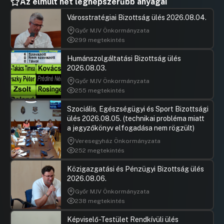
Az elmúlt hét legnépszerűbb anyagai
Városstratégiai Bizottság ülés 2026.08.04.
Győr MJV Önkormányzata
299 megtekintés
Humánszolgáltatási Bizottság ülés
2026.08.03.
Győr MJV Önkormányzata
255 megtekintés
Szociális, Egészségügyi és Sport Bizottsági
ülés 2026.08.05. (technikai probléma miatt
a jegyzőkönyv elfogadása nem rögzült)
Veresegyház Önkormányzata
252 megtekintés
Közigazgatási és Pénzügyi Bizottság ülés
2026.08.06.
Győr MJV Önkormányzata
238 megtekintés
Képviselő-Testület Rendkívüli ülés