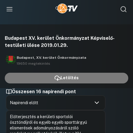
Videó
Budapest XV. kerület Önkormányzat Képviselő-
lejátszása
testületi ülése 2019.01.29.
Budapest, XV. kerület Önkormányzata
19650 megtekintés
Letöltés
Összesen 16 napirendi pont
Napirendi előtt
Hozzászólások
Cserdiné
Ugrás a napirendi pontra
Előterjesztés a kerületi sportolói
Hozzászól
ösztöndíjról és egyéb egyéb sporttárgyú
elismerések adományozásáról szóló