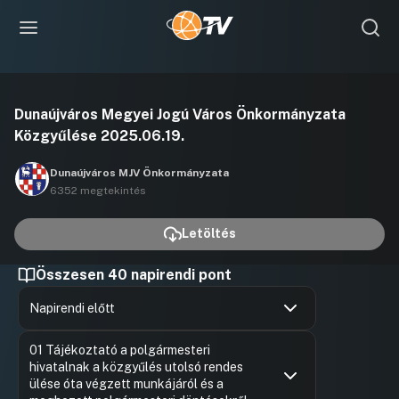
Videó
Dunaújváros Megyei Jogú Város Önkormányzata
lejátszása
Közgyűlése 2025.06.19.
Dunaújváros MJV Önkormányzata
6352 megtekintés
Letöltés
Összesen 40 napirendi pont
Napirendi előtt
Hozzászólások
Tóth Kál
Ugrás a napirendi pontra
01 Tájékoztató a polgármesteri
Hozzászól
hivatalnak a közgyűlés utolsó rendes
ülése óta végzett munkájáról és a