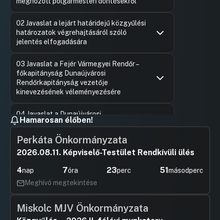
meghozott polgármesteri döntésekről
Hozzászólások
Ugrás a napirendi pontra
02 Javaslat a lejárt határidejű közgyűlési
határozatok végrehajtásáról szóló
jelentés elfogadására
Hozzászólások
Ugrás a napirendi pontra
03 Javaslat a Fejér Vármegyei Rendőr –
főkapitányság Dunaújvárosi
Rendőrkapitányság vezetője
kinevezésének véleményezésére
Hozzászólások
Tóth Kál
Ugrás a napirendi pontra
04 Javaslat a Dunaújvárosi
Hozzászól
Hamarosan élőben!
Rendőrkapitányság 2024. évi
tevékenységéről szóló beszámolójának
Perkáta Önkormányzata
tudomásulvételére
2026.08.11. Képviselő-Testület Rendkívüli ülés
Hozzászólások
Tóth Kál
Ugrás a napirendi pontra
05 Javaslat a Dunaújvárosi Hivatásos
Hozzászól
4
7
23
51
nap
óra
perc
másodperc
Tűzoltó – Parancsnokság 2024. évi
tűzvédelmi tevékenységéről szóló
Meghívó megtekintése
beszámolójának tudomásulvételére
Miskolc MJV Önkormányzata
Hozzászólások
Tóth Kál
Ugrás a napirendi pontra
06 Javaslat Dunaújváros Megyei Jogú
Hozzászól