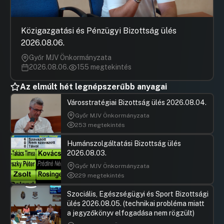
szerződés 3. számú módosítására
Hozzászólások
Tóth Kál
Ugrás a napirendi pontra
22 Javaslat a Dunaújvárosi Turisztikai
Hozzászól
Közigazgatási és Pénzügyi Bizottság ülés
Nonprofit Kft. tevékenységi köreinek
2026.08.06.
módosítására – Alapító okirat módosítás
Győr MJV Önkormányzata
Hozzászólások
Tóth Kál
Ugrás a napirendi pontra
2026.08.06.
155 megtekintés
23 Javaslat a Dunanett Nonprofit Kft.
Hozzászól
tevékenységi köreinek módosítására –
Az elmúlt hét legnépszerűbb anyagai
Alapító okirat módosítás
Városstratégiai Bizottság ülés 2026.08.04.
Hozzászólások
Tóth Kál
Ugrás a napirendi pontra
24 Javaslat a Dunaújvárosi Partvédelmi
Hozzászól
Győr MJV Önkormányzata
Vállalat tevékenységi köreinek
253 megtekintés
módosítására
Humánszolgáltatási Bizottság ülés
Hozzászólások
Tóth Kál
Ugrás a napirendi pontra
25 Javaslat az autóbusszal végzett helyi
2026.08.03.
Hozzászól
személyszállítási közszolgáltatás
Győr MJV Önkormányzata
kiegészítésére, a helyközi járatok
229 megtekintés
integrálására hivatott megállapodás
jóváhagyására
Szociális, Egészségügyi és Sport Bizottsági
ülés 2026.08.05. (technikai probléma miatt
Hozzászólások
Tóth Kál
Ugrás a napirendi pontra
26 Javaslat a MOHU MOL
a jegyzőkönyv elfogadása nem rögzült)
Hozzászól
Hulladékgazdálkodási Zrt.-vel