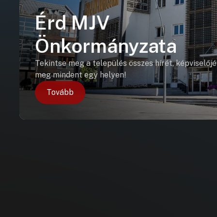
Érd MJV
Önkormányzata
Tekintse meg a település összes hírét, képviselőjé
meg mindent egy helyen!
Tovább