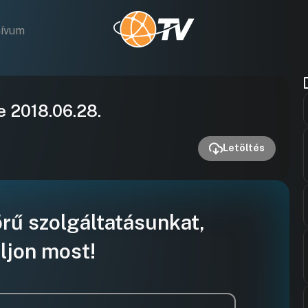
hívum
Videó
e 2018.06.28.
lejátszása
Letöltés
örű szolgáltatásunkat,
ljon most!