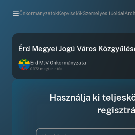
Önkormányzatok
Képviselők
Személyes főoldal
Arc
Érd Megyei Jogú Város Közgyűlés
Érd MJV Önkormányzata
9572 megtekintés
Használja ki teljesk
regisztrá