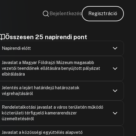
Bejelentkezés
Regisztráció
Összesen 25 napirendi pont
Napirendi előtt
Simó Károly
Hozzászólások
Ugrás a napirendi pontra
Javaslat a Magyar Földrajzi Múzeum magasabb
Hozzászólásra
vezetői teendőinek ellátására benyújtott pályázat
Pulai Edina
Hozzászólásra
elbírálására
Dr. Havasi M
Kéri Mihály
Hozzászólások
Hozzászólásra
Ugrás a napirendi pontra
Jelentés a lejárt határidejű határozatok
Kéri Mihály
Hozzászólásra
végrehajtásáról
Dr. Veres Jud
Hozzászólásra
Hozzászólásra
Dr. Bács Ist
Hozzászólások
Ugrás a napirendi pontra
Rendeletalkotási javaslat a város területén működő
Hozzászólásra
közterületi térfigyelő kamerarendszer
üzemeltetéséről
Dr. Bács Ist
Hozzászólások
Ugrás a napirendi pontra
Javaslat a közösségi együttélés alapvető
Hozzászólásra