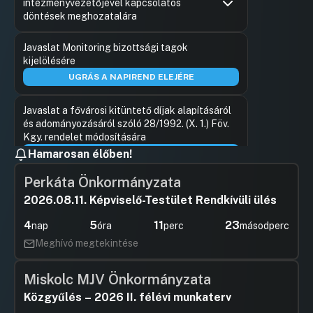
intézményvezetőjével kapcsolatos
döntések meghozatalára
Hozzászólások
Hassay Zs
Ugrás a napirendi pontra
Javaslat Monitoring bizottsági tagok
Hozzászól
kijelölésére
UGRÁS A NAPIREND ELEJÉRE
Javaslat a fővárosi kitüntető díjak alapításáról
és adományozásáról szóló 28/1992. (X. 1.) Föv.
Kgy. rendelet módosítására
Hamarosan élőben!
UGRÁS A NAPIREND ELEJÉRE
Perkáta Önkormányzata
Javaslat a Budapest főváros területén
2026.08.11. Képviselő-Testület Rendkívüli ülés
tartózkodó hajléktalanokkal
összefüggő egyes intézkedésekre
4
5
11
22
nap
óra
perc
másodperc
Hozzászólások
Borbély L
Ugrás a napirendi pontra
Meghívó megtekintése
Javaslat az építményadóról szóló
Hozzászól
71/2013. (X.14.) Fov. Kgy. rendelet
módosítására
Miskolc MJV Önkormányzata
Hozzászólások
Kovács P
Ugrás a napirendi pontra
Közgyűlés – 2026 II. félévi munkaterv
Javaslat Budapest Főváros
Hozzászól