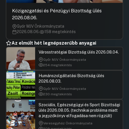
Hozzászólások
Láng Zsolt
Ugrás a napirendi pontra
Javaslat az atlétikai világbajnoksággal
Hozzászól
Közigazgatási és Pénzügyi Bizottság ülés
kapcsolatos egyes kérdésekről 2.
2026.08.06.
Hozzászólások
Láng Zsolt
Ugrás a napirendi pontra
Javaslat a Schöpf-Merei Ágost Kórház és
Győr MJV Önkormányzata
Hozzászól
Anyavédelmi Központ Kht."va" beszámolójával
2026.08.06.
158 megtekintés
kapcsolatos tulajdonosi döntésekre
Az elmúlt hét legnépszerűbb anyagai
UGRÁS A NAPIREND ELEJÉRE
Városstratégiai Bizottság ülés 2026.08.04.
Javaslat a 2020-2022. évi FED-Kupa döntő
Győr MJV Önkormányzata
megrendezésére irányuló támogatói
254 megtekintés
nyilatkozat utólagos jóváhagyására
UGRÁS A NAPIREND ELEJÉRE
Humánszolgáltatási Bizottság ülés
2026.08.03.
Javaslat a FÕKÉTÜSZ Kft. 2018. évi
Győr MJV Önkormányzata
beszámolójának elfogadására
230 megtekintés
UGRÁS A NAPIREND ELEJÉRE
Szociális, Egészségügyi és Sport Bizottsági
ülés 2026.08.05. (technikai probléma miatt
Javaslat Budapest Főváros víziközmű
a jegyzőkönyv elfogadása nem rögzült)
rendszereinek 2020-2034. évekre vonatkozó
Veresegyház Önkormányzata
gördülő fejlesztési tervek elfogadására
209 megtekintés