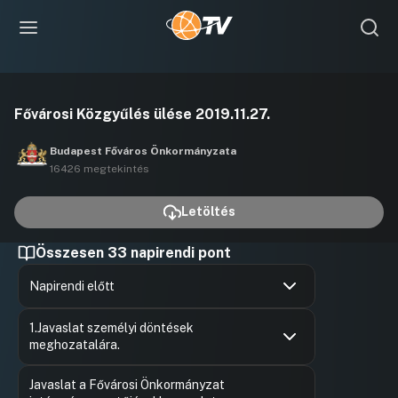
Videó
Fővárosi Közgyűlés ülése 2019.11.27.
lejátszása
Budapest Főváros Önkormányzata
16426 megtekintés
Letöltés
Összesen 33 napirendi pont
Napirendi előtt
Hozzászólások
Szaniszló
Ugrás a napirendi pontra
1.Javaslat személyi döntések
Hozzászól
meghozatalára.
Hozzászólások
Soproni 
Ugrás a napirendi pontra
Javaslat a Fővárosi Önkormányzat
Hozzászól