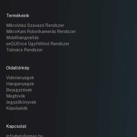
UGRÁS A NAPIREND ELEJÉRE
Termékeink
Jelentés lejárt határidejű közgyűlési
határozatok végrehajtásáról 2
MikroVoks Szavazó Rendszer
UGRÁS A NAPIREND ELEJÉRE
MikroKam Robotkamerás Rendszer
Mobilhangosítás
seQUEnce Ügyfélhívó Rendszer
Tolmács Rendszer
Oldaltérkép
Videóanyagok
Hanganyagok
Bejegyzések
Meghívók
Jegyzőkönyvek
Képviselők
Kapcsolat
info@globomax.hu