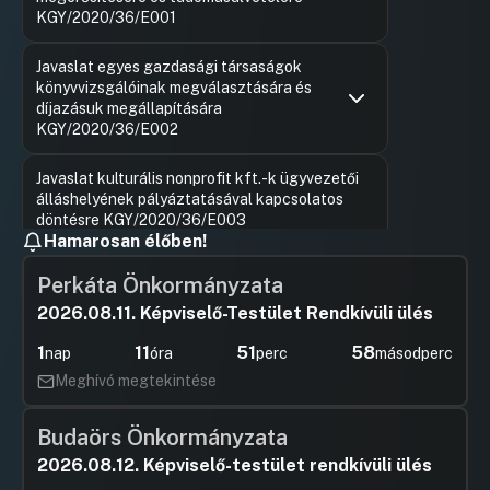
KGY/2020/36/E001
Hozzászólások
Láng Zsolt
Ugrás a napirendi pontra
Javaslat egyes gazdasági társaságok
Hozzászól
könyvvizsgálóinak megválasztására és
díjazásuk megállapítására
KGY/2020/36/E002
Hozzászólások
Láng Zsolt
Ugrás a napirendi pontra
Javaslat kulturális nonprofit kft.-k ügyvezetői
Hozzászól
álláshelyének pályáztatásával kapcsolatos
döntésre KGY/2020/36/E003
Hamarosan élőben!
UGRÁS A NAPIREND ELEJÉRE
Perkáta Önkormányzata
Javaslat személyi döntések meghozatalára
2026.08.11. Képviselő-Testület Rendkívüli ülés
KGY/2020/36/E004
UGRÁS A NAPIREND ELEJÉRE
1
11
51
58
nap
óra
perc
másodperc
Meghívó megtekintése
Kiss Ambrus főpolgármester-helyettes
összeférhetetlensége
Budaörs Önkormányzata
KGY/2020/36/E005
2026.08.12. Képviselő-testület rendkívüli ülés
Hozzászólások
Láng Zsolt
Ugrás a napirendi pontra
Javaslat a Főváros Önkormányzat
Hozzászól