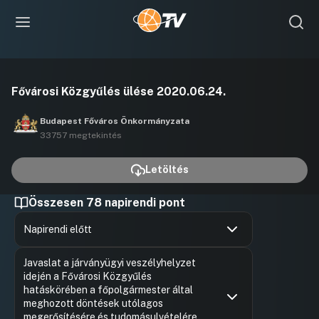
Videó
Fővárosi Közgyűlés ülése 2020.06.24.
lejátszása
Budapest Főváros Önkormányzata
33757 megtekintés
Letöltés
Összesen 78 napirendi pont
Napirendi előtt
Hozzászólások
Bese Fer
Ugrás a napirendi pontra
Javaslat a járványügyi veszélyhelyzet
Hozzászól
idején a Fővárosi Közgyűlés
hatáskörében a főpolgármester által
meghozott döntések utólagos
megerősítésére és tudomásulvételére