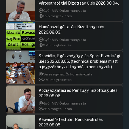
Művészeti Galéria Alapító Okiratának
Városstratégiai Bizottság ülés 2026.08.04.
módosítására KGY/2020/36/E022 2.
Győr MJV Önkormányzata
Hozzászólások
Hassay Zs
325 megtekintés
Ugrás a napirendi pontra
Javaslat a Fővárosi Állat- és Növénykert alapító
Hozzászól
okiratának módosítására KGY/2020/36/E023
Humánszolgáltatási Bizottság ülés
UGRÁS A NAPIREND ELEJÉRE
2026.08.03.
Győr MJV Önkormányzata
273 megtekintés
Javaslat tárgyi eszköz leselejtezésére és
ingyenes tulajdonba adására
Szociális, Egészségügyi és Sport Bizottsági
KGY/2020/36/E024
ülés 2026.08.05. (technikai probléma miatt
UGRÁS A NAPIREND ELEJÉRE
a jegyzőkönyv elfogadása nem rögzült)
Veresegyház Önkormányzata
Javaslat támogatási szerződés
270 megtekintés
megkötésére a Hálózat Budapesti
Díjfizetőkért és Díjhátralékosokért
Közigazgatási és Pénzügyi Bizottság ülés
Alapítvánnyal KGY/2020/36/E025
2026.08.06.
Hozzászólások
Hassay Zs
Ugrás a napirendi pontra
Győr MJV Önkormányzata
Javaslat a REK Kft. tőkeemelésére
Hozzászól
265 megtekintés
vonatkozó döntések meghozatalára
KGY/2020/36/E026
Képviselő-Testület Rendkívüli ülés
2026.08.05.
Hozzászólások
Bagdy Gáb
Ugrás a napirendi pontra