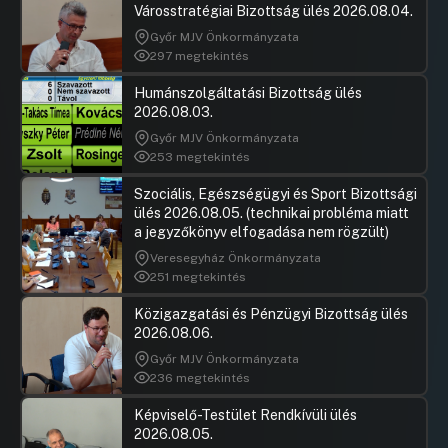
Javaslat a Fővárosi Önkormányzat Csarnok és
Hozzászól
Városstratégiai Bizottság ülés 2026.08.04.
Piac Igazgatóság 2021. május 31-i
fordulónapos záró beszámolójának
Győr MJV Önkormányzata
297 megtekintés
elfogadására
UGRÁS A NAPIREND ELEJÉRE
Humánszolgáltatási Bizottság ülés
2026.08.03.
Javaslat a Budapesti
Győr MJV Önkormányzata
Vállalkozásfejlesztési Közalapítvány
253 megtekintés
2020. évi működési támogatása
elszámolásának elfogadására
Szociális, Egészségügyi és Sport Bizottsági
ülés 2026.08.05. (technikai probléma miatt
Hozzászólások
Láng Zsolt
Ugrás a napirendi pontra
Javaslat a Budapesti Sportszolgáltató Központ
Hozzászól
a jegyzőkönyv elfogadása nem rögzült)
Közhasznú Nonprofit Kft. Felügyelőbizottsági
Veresegyház Önkormányzata
ügyrend módosításának jóváhagyására
251 megtekintés
UGRÁS A NAPIREND ELEJÉRE
Közigazgatási és Pénzügyi Bizottság ülés
2026.08.06.
Javaslat Budapest Főváros víziközmű
rendszereinek 2022-2036. évekre vonatkozó
Győr MJV Önkormányzata
gördülő fejlesztési tervek elfogadására
236 megtekintés
UGRÁS A NAPIREND ELEJÉRE
Képviselő-Testület Rendkívüli ülés
2026.08.05.