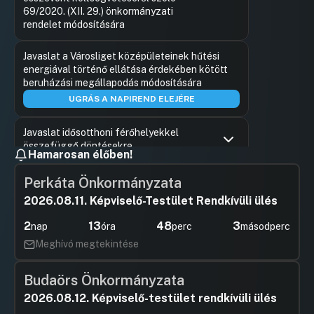
69/2020. (XII. 29.) önkormányzati
rendelet módosítására
Hozzászólások
Kovács P
Ugrás a napirendi pontra
Javaslat a Városliget középületeinek hűtési
Hozzászól
energiával történő ellátása érdekében kötött
beruházási megállapodás módosítására
UGRÁS A NAPIREND ELEJÉRE
Javaslat idősotthoni férőhelyekkel
összefüggő döntésekre
Hamarosan élőben!
Hozzászólások
Hassay Zs
Ugrás a napirendi pontra
Javaslat a „Budapest Közút Zrt. 2020-
Hozzászól
Perkáta Önkormányzata
2023. évi Útfelújítási program –
2026.08.11. Képviselő-Testület Rendkívüli ülés
Kivitelezés II. csoport” tárgyú feladattal
kapcsolatos döntések meghozatalára
2
13
48
3
nap
óra
perc
másodperc
Hozzászólások
Dr. Pinté
Ugrás a napirendi pontra
Meghívó megtekintése
Javaslat a BKK Zrt. 2020-2023. évi
Hozzászól
útfelújítási program – Kivitelezés II.
csoport/2021. feladattal kapcsolatos
Budaörs Önkormányzata
döntések meghozatalára
2026.08.12. Képviselő-testület rendkívüli ülés
Hozzászólások
Kovács P
Ugrás a napirendi pontra