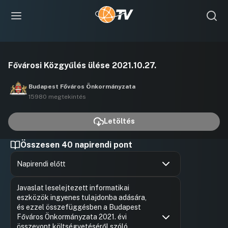
Videó
Fővárosi Közgyűlés ülése 2021.10.27.
lejátszása
Budapest Főváros Önkormányzata
15980 megtekintés
Letöltés
Összesen 40 napirendi pont
Napirendi előtt
Hozzászólások
Borbély L
Ugrás a napirendi pontra
Javaslat leselejtezett informatikai
Hozzászól
eszközök ingyenes tulajdonba adására,
és ezzel összefüggésben a Budapest
Főváros Önkormányzata 2021. évi
összevont költségvetéséről szóló