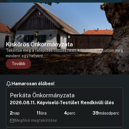
Kiskőrös Önkormányzata
Tekintse meg a település összes hírét, képviselőjét, tudjon meg
mindent egy helyen!
Tovább
Hamarosan élőben!
Perkáta Önkormányzata
2026.08.11. Képviselő-Testület Rendkívüli ülés
2
11
4
38
nap
óra
perc
másodperc
Meghívó megtekintése