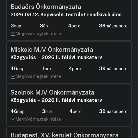
Budaörs Önkormányzata
2026.08.12. Képviselő-testület rendkívüli ülés
3
3
4
38
nap
óra
perc
másodperc
Meghívó megtekintése
Miskolc MJV Önkormányzata
Közgyűlés – 2026 II. félévi munkaterv
46
1
4
38
nap
óra
perc
másodperc
Meghívó megtekintése
Szolnok MJV Önkormányzata
Közgyűlés – 2026 II. félévi munkaterv
46
3
4
38
nap
óra
perc
másodperc
Meghívó megtekintése
Budapest, XV. kerület Önkormányzata