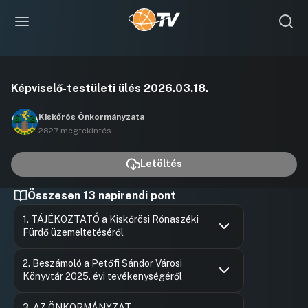
Videó
Képviselő-testületi ülés 2026.03.18.
lejátszása
Kiskőrös Önkormányzata
2827 megtekintés
Letöltés
Összesen 13 napirendi pont
1. TÁJÉKOZTATÓ a Kiskőrösi Rónaszéki
Fürdő üzemeltetéséről
Hozzászólások
Ugrás a napirendi pontra
2. Beszámoló a Petőfi Sándor Városi
Könyvtár 2025. évi tevékenységéről
Hozzászólások
Pohankovi
Ugrás a napirendi pontra
3. AZ ÖNKORMÁNYZAT
Hozzászól