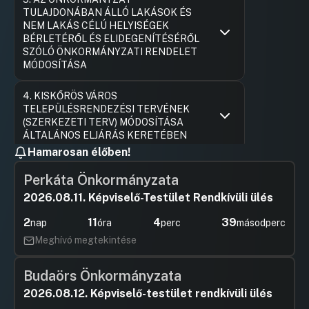
TULAJDONÁBAN ÁLLÓ LAKÁSOK ÉS
NEM LAKÁS CÉLÚ HELYISÉGEK
BÉRLETÉRŐL ÉS ELIDEGENÍTÉSÉRŐL
SZÓLÓ ÖNKORMÁNYZATI RENDELET
MÓDOSÍTÁSA
Hozzászólások
Felszólal
Ugrás a napirendi pontra
4. KISKŐRÖS VÁROS
Hozzászól
TELEPÜLÉSRENDEZÉSI TERVÉNEK
(SZERKEZETI TERV) MÓDOSÍTÁSA
ÁLTALÁNOS ELJÁRÁS KERETÉBEN
Hamarosan élőben!
Hozzászólások
dr. Turán
Ugrás a napirendi pontra
5. KISKŐRÖS VÁROS HELYI ÉPÍTÉSI
Hozzászól
Perkáta Önkormányzata
SZABÁLYZATÁRÓL ÉS SZABÁLYOZÁSI
TERVÉRŐL SZÓLÓ 18/2015. (IX.10.)
2026.08.11. Képviselő-Testület Rendkívüli ülés
ÖNKORMÁNYZATI RENDELET
MÓDOSÍTÁSA
2
11
4
38
nap
óra
perc
másodperc
Meghívó megtekintése
Hozzászólások
dr. Turán
Ugrás a napirendi pontra
6. Kiskőrös Város településrendezési
Hozzászól
eszközei (Településszerkezeti Terv,
Budaörs Önkormányzata
Szabályozási Terv, Helyi Építési
Szabályzat) módosításának előkészítése
2026.08.12. Képviselő-testület rendkívüli ülés
egyszerűsített eljárás keretében