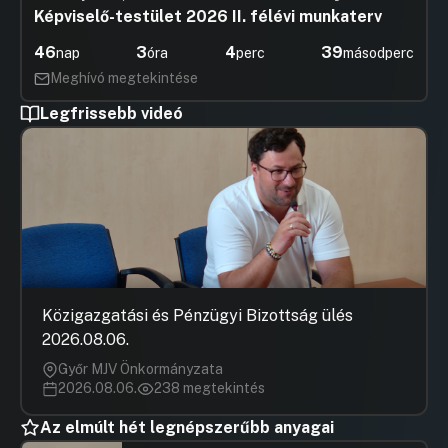
Képviselő-testület 2026 II. félévi munkaterv
46
3
4
38
nap
óra
perc
másodperc
Meghívó megtekintése
Legfrissebb videó
Közigazgatási és Pénzügyi Bizottság ülés
2026.08.06.
Győr MJV Önkormányzata
2026.08.06.
238 megtekintés
Az elmúlt hét legnépszerűbb anyagai