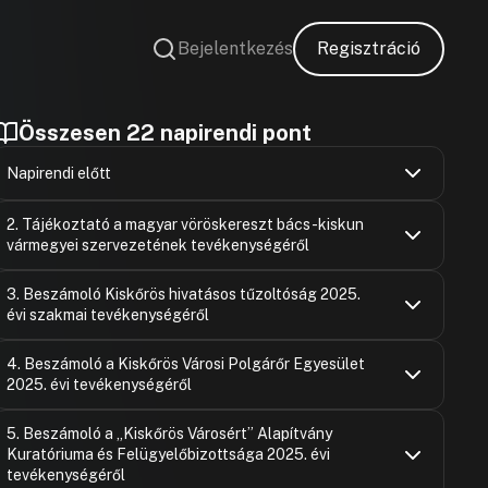
Bejelentkezés
Regisztráció
Összesen 22 napirendi pont
Napirendi előtt
Felszólaló
Hozzászólások
Ugrás a napirendi pontra
2. Tájékoztató a magyar vöröskereszt bács-kiskun
Hozzászólásra
vármegyei szervezetének tevékenységéről
Kudron Tam
Hozzászólások
Ugrás a napirendi pontra
Felszólaló
3. Beszámoló Kiskőrös hivatásos tűzoltóság 2025.
Hozzászólásra
Hozzászólásra
évi szakmai tevékenységéről
Felszólaló
Felszólaló
Hozzászólásra
Hozzászólásra
Felszólaló
Hozzászólások
Ba Edit
Ugrás a napirendi pontra
4. Beszámoló a Kiskőrös Városi Polgárőr Egyesület
Hozzászólásra
Hozzászólásra
2025. évi tevékenységéről
Felszólaló
Hozzászólásra
Felszólaló
Hozzászólások
Felszólaló
Ugrás a napirendi pontra
5. Beszámoló a „Kiskőrös Városért” Alapítvány
Hozzászólásra
Hozzászólásra
Kuratóriuma és Felügyelőbizottsága 2025. évi
Barkóczi Lá
Gmoser Istv
Hozzászólásra
tevékenységéről
Hozzászólásra