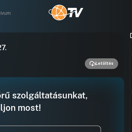
hívum
Videó
7.
lejátszása
Letöltés
örű szolgáltatásunkat,
ljon most!