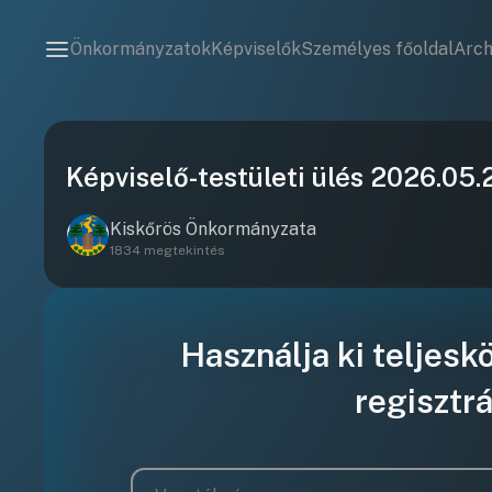
Önkormányzatok
Képviselők
Személyes főoldal
Arc
Képviselő-testületi ülés 2026.05.2
Kiskőrös Önkormányzata
1834 megtekintés
Használja ki teljesk
regisztrá