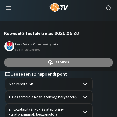
Videó
Képviselő-testületi ülés 2026.05.28
lejátszása
Paks Város Önkormányzata
628 megtekintés
Letöltés
Összesen 18 napirendi pont
Napirendi előtt
Hozzászólások
Ugrás a napirendi pontra
1. Beszámoló a közbiztonság helyzetéről
Hozzászólások
Felszólal
Ugrás a napirendi pontra
2. Közalapítványok és alapítvány
Hozzászól
kuratóriumának beszámolója