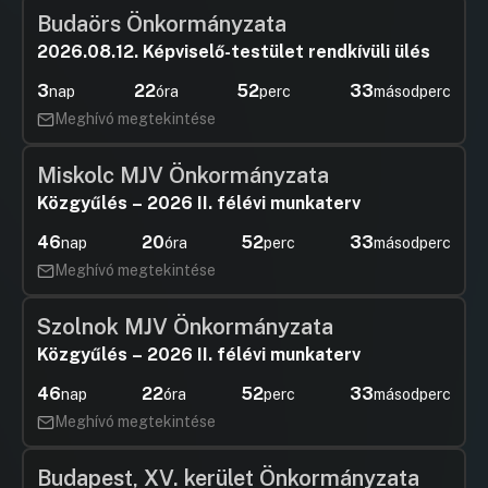
Budaörs Önkormányzata
2026.08.12. Képviselő-testület rendkívüli ülés
3
22
52
33
nap
óra
perc
másodperc
Meghívó megtekintése
Miskolc MJV Önkormányzata
Közgyűlés – 2026 II. félévi munkaterv
46
20
52
33
nap
óra
perc
másodperc
Meghívó megtekintése
Szolnok MJV Önkormányzata
Közgyűlés – 2026 II. félévi munkaterv
46
22
52
33
nap
óra
perc
másodperc
Meghívó megtekintése
Budapest, XV. kerület Önkormányzata