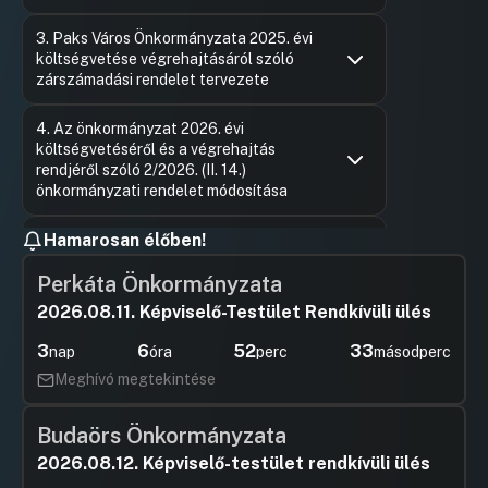
Hozzászólások
Ugrás a napirendi pontra
3. Paks Város Önkormányzata 2025. évi
költségvetése végrehajtásáról szóló
zárszámadási rendelet tervezete
Hozzászólások
Barnabás 
Ugrás a napirendi pontra
4. Az önkormányzat 2026. évi
Hozzászól
költségvetéséről és a végrehajtás
rendjéről szóló 2/2026. (II. 14.)
önkormányzati rendelet módosítása
Hozzászólások
Barnabás 
Ugrás a napirendi pontra
Hamarosan élőben!
5. Az önkormányzat többségi
Hozzászól
tulajdonában álló gazdasági társaságok
Perkáta Önkormányzata
2025. évi beszámolójának jóváhagyása
2026.08.11. Képviselő-Testület Rendkívüli ülés
Hozzászólások
Leber Fe
Ugrás a napirendi pontra
6. A Paksi Közlekedési Kft-vel kötött
Hozzászól
3
6
52
33
Közszolgáltatási Szerződés keretein
nap
óra
perc
másodperc
belül a 2025. évi Közszolgáltatási
Meghívó megtekintése
jelentés elfogadása
Hozzászólások
Ugrás a napirendi pontra
Budaörs Önkormányzata
7. Döntés a Paks Város Önkormányzatát
érintő egyes vagyongazdálkodási
2026.08.12. Képviselő-testület rendkívüli ülés
ügyekkel kapcsolatos további jogi