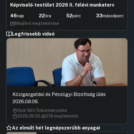
Képviselő-testület 2026 II. félévi munkaterv
46
22
52
33
nap
óra
perc
másodperc
Meghívó megtekintése
Legfrissebb videó
Közigazgatási és Pénzügyi Bizottság ülés
2026.08.06.
Győr MJV Önkormányzata
2026.08.06.
218 megtekintés
Az elmúlt hét legnépszerűbb anyagai