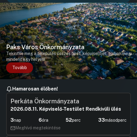
Hozzászólások
Ugrás a napirendi pontra
Hozzászól
Paks Város Önkormányzata
Tekintse meg a település összes hírét, képviselőjét, tudjon meg
mindent egy helyen!
Tovább
Hamarosan élőben!
Perkáta Önkormányzata
2026.08.11. Képviselő-Testület Rendkívüli ülés
3
6
52
33
nap
óra
perc
másodperc
Meghívó megtekintése