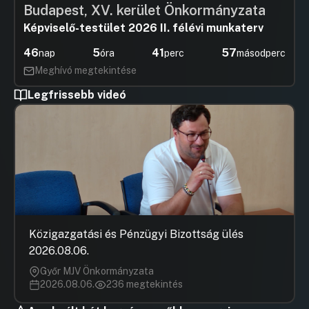
Budapest, XV. kerület Önkormányzata
Képviselő-testület 2026 II. félévi munkaterv
46
5
41
56
nap
óra
perc
másodperc
Meghívó megtekintése
Legfrissebb videó
Közigazgatási és Pénzügyi Bizottság ülés
2026.08.06.
Győr MJV Önkormányzata
2026.08.06.
236 megtekintés