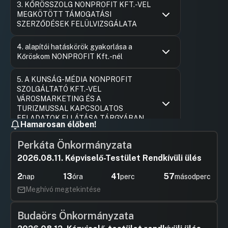
3. KŐRÖSSZOLG NONPROFIT KFT.-VEL
Hozzászól
MEGKÖTÖTT TÁMOGATÁSI
SZERZŐDÉSEK FELÜLVIZSGÁLATA
Hozzászólások
Felszólal
Ugrás a napirendi pontra
4. alapítói hatáskörök gyakorlása a
Hozzászól
Kőröskom NONPROFIT Kft.-nél
Hozzászólások
Felszólal
Ugrás a napirendi pontra
5. A KUNSÁG-MÉDIA NONPROFIT
Hozzászól
SZOLGÁLTATÓ KFT.-VEL
VÁROSMARKETING ÉS A
TURIZMUSSAL KAPCSOLATOS
FELADATOK ELLÁTÁSA TÁRGYÁBAN
Hamarosan élőben!
KÖTÖTT SZERZŐDÉS MÓDOSÍTÁSA
Perkáta Önkormányzata
Hozzászólások
Felszólal
Ugrás a napirendi pontra
6. A fogyatékos személyek nappali
Hozzászól
2026.08.11. Képviselő-Testület Rendkívüli ülés
ellátásának biztosítása tárgyában
megkötött ellátási szerződés
2
13
41
56
nap
óra
perc
másodperc
módosítása
Meghívó megtekintése
Hozzászólások
Felszólal
Ugrás a napirendi pontra
7. A Sorsfordító Szolgáltató Központtal
Hozzászól
ellátási szerződés megkötése támogató
Budaörs Önkormányzata
szolgáltatás biztosítására