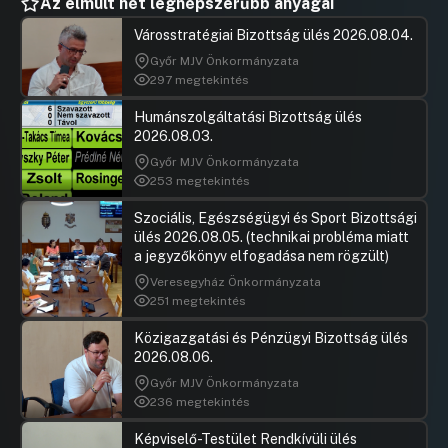
Az elmúlt hét legnépszerűbb anyagai
Városstratégiai Bizottság ülés 2026.08.04.
Győr MJV Önkormányzata
297 megtekintés
Humánszolgáltatási Bizottság ülés
2026.08.03.
Győr MJV Önkormányzata
253 megtekintés
Szociális, Egészségügyi és Sport Bizottsági
ülés 2026.08.05. (technikai probléma miatt
a jegyzőkönyv elfogadása nem rögzült)
Veresegyház Önkormányzata
251 megtekintés
Közigazgatási és Pénzügyi Bizottság ülés
2026.08.06.
Győr MJV Önkormányzata
236 megtekintés
Képviselő-Testület Rendkívüli ülés