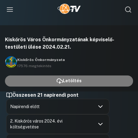
Videó
Kiskőrös Város Önkormányzatának képviselő-
lejátszása
testületi ülése 2024.02.21.
Kiskőrös Önkormányzata
17576 megtekintés
Letöltés
Összesen 21 napirendi pont
Napirendi előtt
Hozzászólások
Ugrás a napirendi pontra
2. Kiskőrös város 2024. évi
költségvetése
Hozzászólások
Felszólal
Ugrás a napirendi pontra