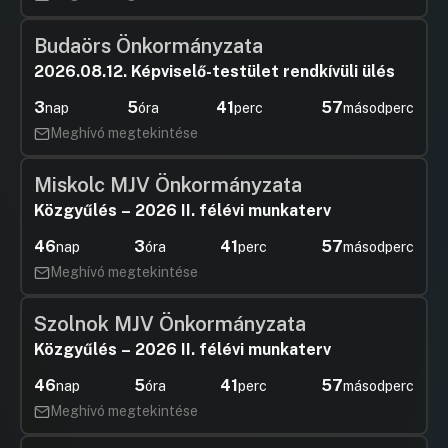
Hozzászólások
Ugrás a napirendi pontra
20. A KISKŐRÖS ÉS AKASZTÓ KÖZÖTT
Hozzászól
MEGVALÓSULT KERÉKPÁRÚT
Budaörs Önkormányzata
TÉRÍTÉSMENTES ÁTVÉTELE
2026.08.12. Képviselő-testület rendkívüli ülés
Hozzászólások
Felszólal
Ugrás a napirendi pontra
21. Interpellációk, kérdések,
Hozzászól
3
5
41
56
nap
óra
perc
másodperc
tájékoztatók, bejelentések
Meghívó megtekintése
Hozzászólások
Szedmák 
Ugrás a napirendi pontra
Hozzászól
Miskolc MJV Önkormányzata
Közgyűlés – 2026 II. félévi munkaterv
46
3
41
56
nap
óra
perc
másodperc
Meghívó megtekintése
Szolnok MJV Önkormányzata
Közgyűlés – 2026 II. félévi munkaterv
46
5
41
56
nap
óra
perc
másodperc
Meghívó megtekintése