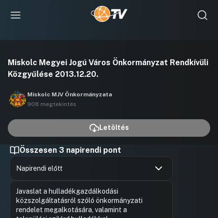
Videó
Miskolc Megyei Jogú Város Önkormányzat Rendkívüli
lejátszása
Közgyűlése 2013.12.20.
Miskolc MJV Önkormányzata
908 megtekintés
Letöltés
Összesen 3 napirendi pont
Napirendi előtt
Hozzászólások
Földesi N
Ugrás a napirendi pontra
Javaslat a hulladékgazdálkodási
Hozzászól
közszolgáltatásról szóló önkormányzati
rendelet megalkotására, valamint a