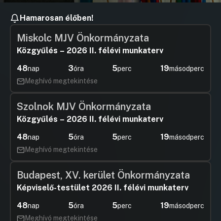
Hamarosan élőben!
Miskolc MJV Önkormányzata
Közgyűlés – 2026 II. félévi munkaterv
48
3
5
19
nap
óra
perc
másodperc
Meghívó megtekintése
Szolnok MJV Önkormányzata
Közgyűlés – 2026 II. félévi munkaterv
48
5
5
19
nap
óra
perc
másodperc
Meghívó megtekintése
Budapest, XV. kerület Önkormányzata
Képviselő-testület 2026 II. félévi munkaterv
48
5
5
19
nap
óra
perc
másodperc
Meghívó megtekintése