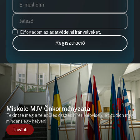
Elfogadom az
adatvédelmi irányelveket.
Regisztráció
Miskolc MJV Önkormányzata
Tekintse meg a település összes hírét, képviselőjét, tudjon meg
mindent egy helyen!
Tovább