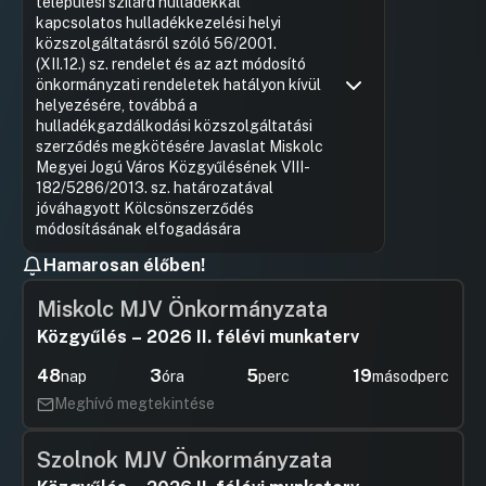
települési szilárd hulladékkal
kapcsolatos hulladékkezelési helyi
közszolgáltatásról szóló 56/2001.
(XII.12.) sz. rendelet és az azt módosító
önkormányzati rendeletek hatályon kívül
helyezésére, továbbá a
hulladékgazdálkodási közszolgáltatási
szerződés megkötésére Javaslat Miskolc
Megyei Jogú Város Közgyűlésének VIII-
182/5286/2013. sz. határozatával
jóváhagyott Kölcsönszerződés
módosításának elfogadására
Hamarosan élőben!
Hozzászólások
Pfliegler 
Ugrás a napirendi pontra
Javaslat a DSM Nonprofit Kft.
Hozzászól
üzletrészének ingyenes igénylésére
Miskolc MJV Önkormányzata
Hozzászólások
Felszólal
Ugrás a napirendi pontra
Közgyűlés – 2026 II. félévi munkaterv
Hozzászól
48
3
5
19
nap
óra
perc
másodperc
Meghívó megtekintése
Szolnok MJV Önkormányzata