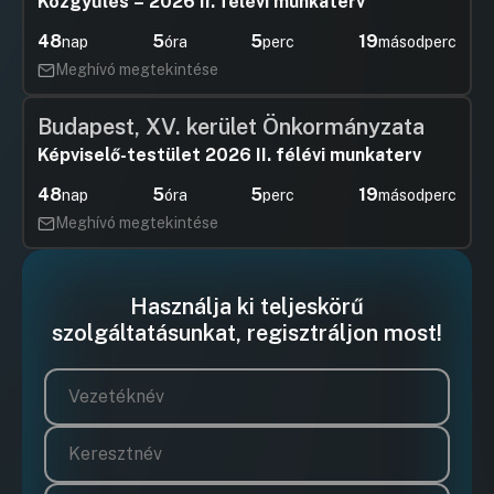
Közgyűlés – 2026 II. félévi munkaterv
48
5
5
19
nap
óra
perc
másodperc
Meghívó megtekintése
Budapest, XV. kerület Önkormányzata
Képviselő-testület 2026 II. félévi munkaterv
48
5
5
19
nap
óra
perc
másodperc
Meghívó megtekintése
Használja ki teljeskörű
szolgáltatásunkat, regisztráljon most!