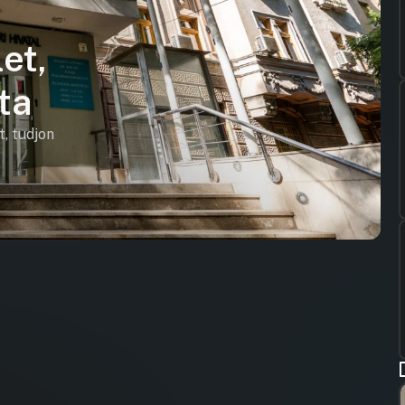
et,
ta
t, tudjon