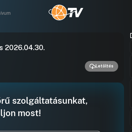
hívum
Videó
és 2026.04.30.
lejátszása
Letöltés
örű szolgáltatásunkat,
ljon most!