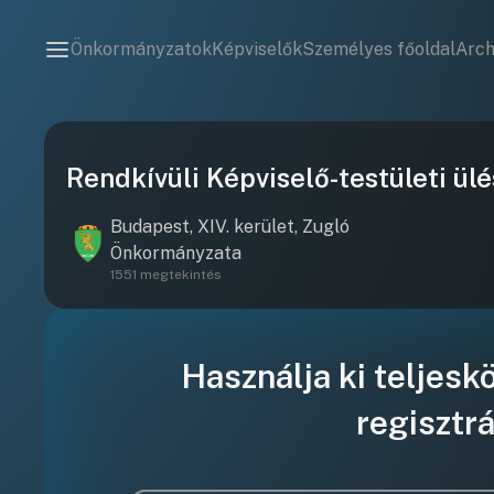
Önkormányzatok
Képviselők
Személyes főoldal
Arc
Rendkívüli Képviselő-testületi ül
Budapest, XIV. kerület, Zugló
Önkormányzata
1551 megtekintés
Használja ki teljesk
regisztrá