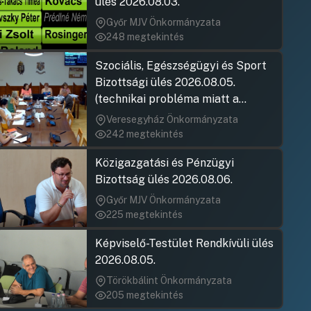
ülés 2026.08.03.
Győr MJV Önkormányzata
248 megtekintés
Szociális, Egészségügyi és Sport
Bizottsági ülés 2026.08.05.
(technikai probléma miatt a
jegyzőkönyv elfogadása nem
Veresegyház Önkormányzata
rögzült)
242 megtekintés
Közigazgatási és Pénzügyi
Bizottság ülés 2026.08.06.
Győr MJV Önkormányzata
225 megtekintés
Képviselő-Testület Rendkívüli ülés
2026.08.05.
Törökbálint Önkormányzata
205 megtekintés