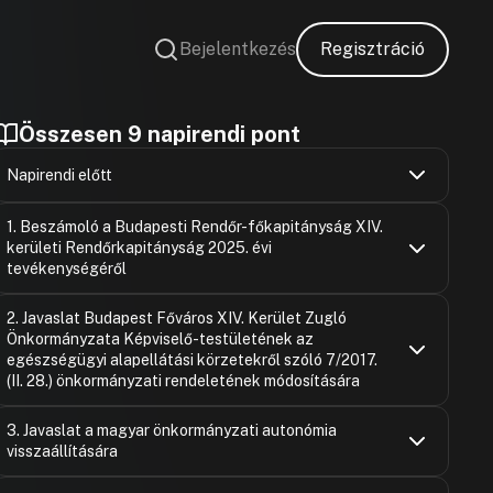
Bejelentkezés
Regisztráció
Összesen 9 napirendi pont
Napirendi előtt
Rózsa Andr
Hozzászólások
Ugrás a napirendi pontra
1. Beszámoló a Budapesti Rendőr-főkapitányság XIV.
Hozzászólásra
kerületi Rendőrkapitányság 2025. évi
Felszólaló
Hozzászólásra
tevékenységéről
Rózsa Andr
Rózsa Andr
Hozzászólások
Hozzászólásra
Ugrás a napirendi pontra
2. Javaslat Budapest Főváros XIV. Kerület Zugló
Hozzászólásra
Önkormányzata Képviselő-testületének az
Szabó Gábo
Hozzászólásra
egészségügyi alapellátási körzetekről szóló 7/2017.
Rózsa Andr
(II. 28.) önkormányzati rendeletének módosítására
Hozzászólásra
Pécsi Diána
Hozzászólások
Ugrás a napirendi pontra
SZAVAZÁS
3. Javaslat a magyar önkormányzati autonómia
Hozzászólásra
Rózsa Andr
visszaállítására
Hozzászólásra
Rózsa Andr
Pécsi Diána
Hozzászólások
Ugrás a napirendi pontra