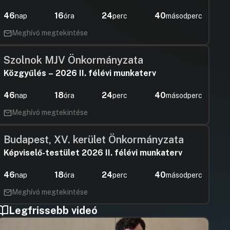
megnevezésű projekt megvalósításával kapcsolatos
feladatok elvégzésére
46
16
24
39
nap
óra
perc
másodperc
Várnai Lászl
Hozzászólások
Ugrás a napirendi pontra
Meghívó megtekintése
Hozzászólásra
Rózsa Andr
Hozzászólásra
Szolnok MJV Önkormányzata
Moldoványi 
Hozzászólásra
Közgyűlés – 2026 II. félévi munkaterv
Rózsa Andr
Hozzászólásra
46
18
24
39
nap
óra
perc
másodperc
Meghívó megtekintése
Budapest, XV. kerület Önkormányzata
Képviselő-testület 2026 II. félévi munkaterv
46
18
24
39
nap
óra
perc
másodperc
Meghívó megtekintése
Legfrissebb videó