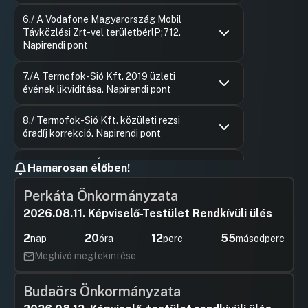
Hozzászólások
Mezőfi Jó
Ugrás a napirendi pontra
6./ A Vodafone Magyarország Mobil
Hozzászól
Távközlési Zrt-vel területbérlP;712.
Napirendi pont
Hozzászólások
Csorba O
Ugrás a napirendi pontra
7./A Termofok-Sió Kft. 2019 üzleti
Hozzászól
évének likviditása. Napirendi pont
Hozzászólások
Csorba O
Ugrás a napirendi pontra
8./ Termofok-Sió Kft. közületi rezsi
Hozzászól
óradíj korrekció. Napirendi pont
Hozzászólások
Csorba O
Ugrás a napirendi pontra
9./ Siófok Város Óvodája és Bölcsődéje
Hozzászól
Hamarosan élőben!
átszervezéséről, a bölcsőP;712.
Napirendi pont
Perkáta Önkormányzata
2026.08.11. Képviselő-Testület Rendkívüli ülés
Hozzászólások
Dr. Safar
Ugrás a napirendi pontra
10./ Siófok Város Óvodája és Bölcsődéje
Hozzászól
óvodai felvételi körzeteP;712. Napirendi
2
20
12
54
nap
óra
perc
másodperc
pont
Meghívó megtekintése
Hozzászólások
Dr. Safar
Ugrás a napirendi pontra
11./ Siófok Város Óvodája és Bölcsődéje
Hozzászól
Budaörs Önkormányzata
nyári zárva tartása. Napirendi pont