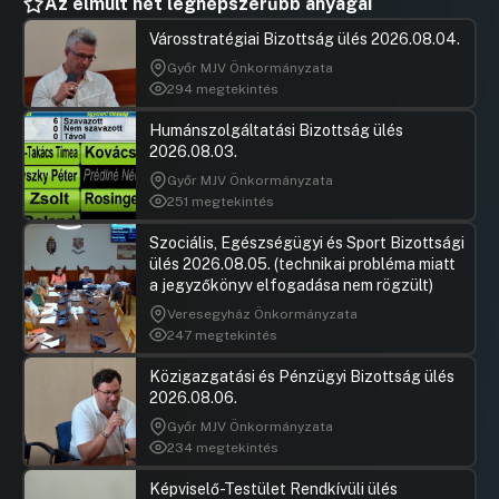
Az elmúlt hét legnépszerűbb anyagai
Városstratégiai Bizottság ülés 2026.08.04.
Győr MJV Önkormányzata
294 megtekintés
Humánszolgáltatási Bizottság ülés
2026.08.03.
Győr MJV Önkormányzata
251 megtekintés
Szociális, Egészségügyi és Sport Bizottsági
ülés 2026.08.05. (technikai probléma miatt
a jegyzőkönyv elfogadása nem rögzült)
Veresegyház Önkormányzata
247 megtekintés
Közigazgatási és Pénzügyi Bizottság ülés
2026.08.06.
Győr MJV Önkormányzata
234 megtekintés
Képviselő-Testület Rendkívüli ülés