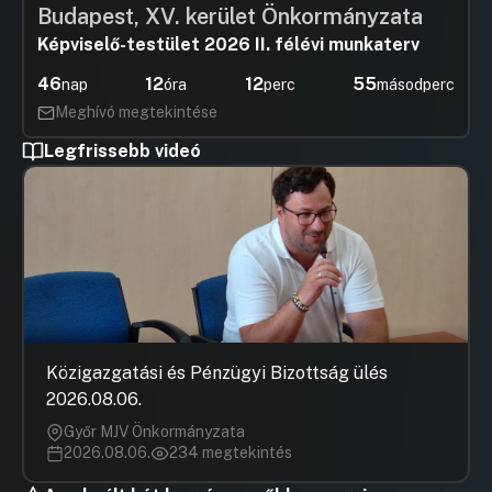
ütemtervének jóváhagyásaP;711. Napirendi
Budapest, XV. kerület Önkormányzata
pont
Képviselő-testület 2026 II. félévi munkaterv
UGRÁS A NAPIREND ELEJÉRE
46
12
12
54
nap
óra
perc
másodperc
36./Polgármester és az alpolgármester
Meghívó megtekintése
beszámolója az előző képviP;711.
Napirendi pont
Legfrissebb videó
Hozzászólások
Szajcz Ad
Ugrás a napirendi pontra
Hozzászól
37./ Egyebek. Napirendi pont
Hozzászólások
Kónyáné d
Ugrás a napirendi pontra
Hozzászól
Közigazgatási és Pénzügyi Bizottság ülés
2026.08.06.
Győr MJV Önkormányzata
2026.08.06.
234 megtekintés