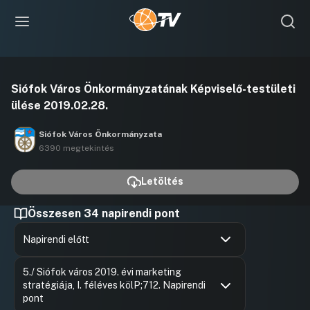
Videó
Siófok Város Önkormányzatának Képviselő-testületi
lejátszása
ülése 2019.02.28.
Siófok Város Önkormányzata
6390 megtekintés
Letöltés
Összesen 34 napirendi pont
Napirendi előtt
Hozzászólások
Mezőfi Jó
Ugrás a napirendi pontra
5./ Siófok város 2019. évi marketing
Hozzászól
stratégiája, I. féléves kölP;712. Napirendi
pont