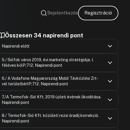
Bejelentkezés
Regisztráció
Összesen 34 napirendi pont
Napirendi előtt
Mezőfi Józs
Hozzászólások
Ugrás a napirendi pontra
5./ Siófok város 2019. évi marketing stratégiája, I.
Hozzászólásra
féléves kölP;712. Napirendi pont
Csorba Ottó
Hozzászólásra
Mezőfi Józs
Hozzászólások
Ugrás a napirendi pontra
6./ A Vodafone Magyarország Mobil Távközlési Zrt-
Hozzászólásra
vel területbérlP;712. Napirendi pont
Csorba Ottó
Hozzászólásra
Csorba Ottó
Hozzászólások
Felszólaló
Ugrás a napirendi pontra
7./A Termofok-Sió Kft. 2019 üzleti évének likviditása.
Hozzászólásra
Hozzászólásra
Napirendi pont
Csorba Ottó
Hozzászólások
Ugrás a napirendi pontra
8./ Termofok-Sió Kft. közületi rezsi óradíj korrekció.
Hozzászólásra
Napirendi pont
Felszólaló
Hozzászólásra