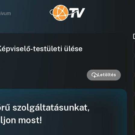
hívum
Videó
pviselő-testületi ülése
lejátszása
Letöltés
örű szolgáltatásunkat,
ljon most!