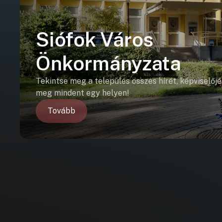
Siófok Város
Önkormányzata
Tekintse meg a település összes hírét, képviselőjé
meg mindent egy helyen!
Tovább