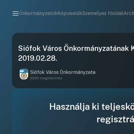
Önkormányzatok
Képviselők
Személyes főoldal
Arc
Siófok Város Önkormányzatának Ké
2019.02.28.
Siófok Város Önkormányzata
6295 megtekintés
Használja ki teljesk
regisztrá