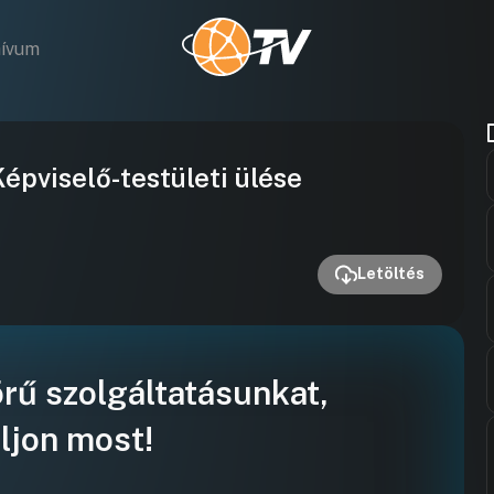
hívum
Videó
pviselő-testületi ülése
lejátszása
Letöltés
örű szolgáltatásunkat,
ljon most!