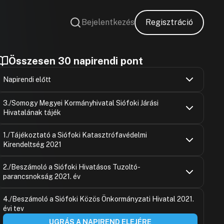
Bejelentkezés
Regisztráció
Összesen 30 napirendi pont
Napirendi előtt
Dr. Boda Zs
Hozzászólások
Ugrás a napirendi pontra
3./Somogy Megyei Kormányhivatal Siófoki Járási
Hozzászólásra
Hivatalának tájék
előterjeszt
Hozzászólások
Ugrás a napirendi pontra
1./Tájékoztató a Siófoki Katasztrófavédelmi
Hozzászólásra
Kirendeltség 2021
előterjeszt
Hozzászólásra
Virág Erzsé
Hozzászólások
előterjeszt
Ugrás a napirendi pontra
2./Beszámoló a Siófoki Hivatásos Tuzoltó-
Hozzászólásra
Hozzászólásra
parancsnokság 2021. év
előterjeszt
előterjeszt
Hozzászólásra
Hozzászólásra
Virág Erzsé
Hozzászólások
Ugrás a napirendi pontra
előterjeszt
4./Beszámoló a Siófoki Közös Önkormányzati Hivatal 2021.
Hozzászólásra
Hozzászólásra
évi tev
előterjeszt
Hozzászólásra
UGRÁS A NAPIREND ELEJÉRE