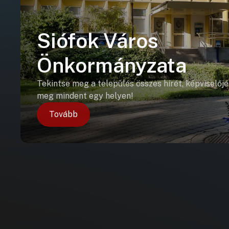
Siófok Város
Önkormányzata
Tekintse meg a település összes hírét, képviselőjé
meg mindent egy helyen!
Tovább