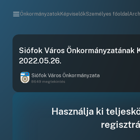
Önkormányzatok
Képviselők
Személyes főoldal
Arc
Siófok Város Önkormányzatának Ké
2022.05.26.
Siófok Város Önkormányzata
8649 megtekintés
Használja ki teljesk
regisztrá