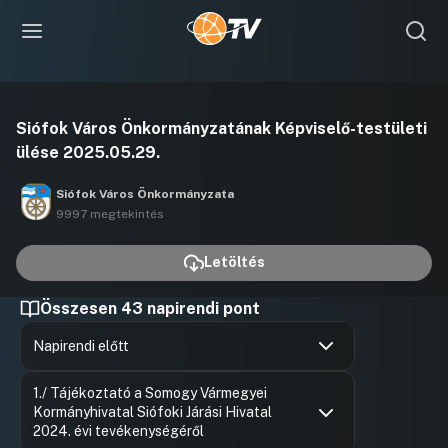
Videó
Siófok Város Önkormányzatának Képviselő-testületi
lejátszása
ülése 2025.05.29.
Siófok Város Önkormányzata
9997 megtekintés
Letöltés
Összesen 43 napirendi pont
Napirendi előtt
Hozzászólások
Ugrás a napirendi pontra
1./ Tájékoztató a Somogy Vármegyei
Kormányhivatal Siófoki Járási Hivatal
2024. évi tevékenységéről