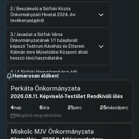
Hozzászólások
Felszólal
Ugrás a napirendi pontra
2./ Beszámoló a Siófoki Közös
Hozzászól
Önkormányzati Hivatal 2024. évi
tevékenységéről
Hozzászólások
Felszólal
Ugrás a napirendi pontra
3./ Javaslat a Siófok Város
Hozzászól
Önkormányzatának 1/1 tulajdonát
képező Teátrum Kávéház és Étterem
Kálmán Imre Művelődési Központ általi
hosszú távú használatára
Hozzászólások
Kocsisné 
Ugrás a napirendi pontra
4./ A Siófoki Nagystrand őszi-téli
Hozzászól
Hamarosan élőben!
attrakcióinak pénzügyi elszámolása
Perkáta Önkormányzata
Hozzászólások
Tóth Ger
Ugrás a napirendi pontra
6./ Beszámoló a Termofok-Sió Kft.
Hozzászól
2026.08.11. Képviselő-Testület Rendkívüli ülés
felügyelőbizottsági munkájáról
4
6
21
25
nap
óra
perc
másodperc
Hozzászólások
Völgyi Laj
Ugrás a napirendi pontra
7./ Beszámoló a Siófoki VÜT Kft.
Hozzászól
Meghívó megtekintése
felügyelőbizottságának munkájáról
Hozzászólások
Völgyi Laj
Ugrás a napirendi pontra
Miskolc MJV Önkormányzata
8./ Beszámoló a SIÓKOM Nonprofit Kft.
Hozzászól
felügyelőbizottságának munkájáról