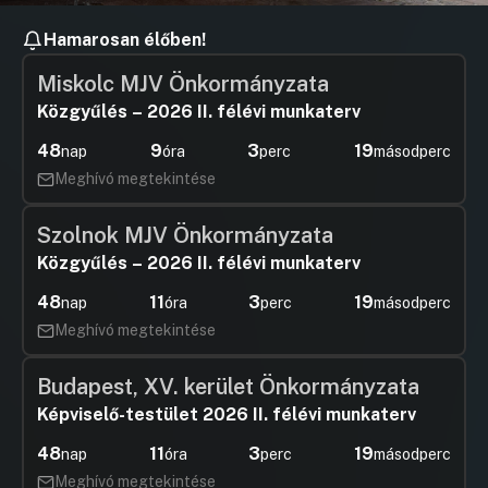
Hamarosan élőben!
Miskolc MJV Önkormányzata
Közgyűlés – 2026 II. félévi munkaterv
48
9
3
18
nap
óra
perc
másodperc
Meghívó megtekintése
Szolnok MJV Önkormányzata
Közgyűlés – 2026 II. félévi munkaterv
48
11
3
18
nap
óra
perc
másodperc
Meghívó megtekintése
Budapest, XV. kerület Önkormányzata
Képviselő-testület 2026 II. félévi munkaterv
48
11
3
18
nap
óra
perc
másodperc
Meghívó megtekintése