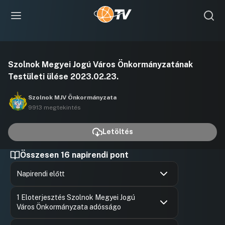
Videó
Szolnok Megyei Jogú Város Önkormányzatának
lejátszása
Testületi ülése 2023.02.23.
Szolnok MJV Önkormányzata
9913 megtekintés
Letöltés
Összesen 16 napirendi pont
Napirendi előtt
Hozzászólások
Szalay Fe
Ugrás a napirendi pontra
1 Eloterjesztés Szolnok Megyei Jogú
Hozzászól
Város Önkormányzata adósságo
Hozzászólások
Szalay Fe
Ugrás a napirendi pontra