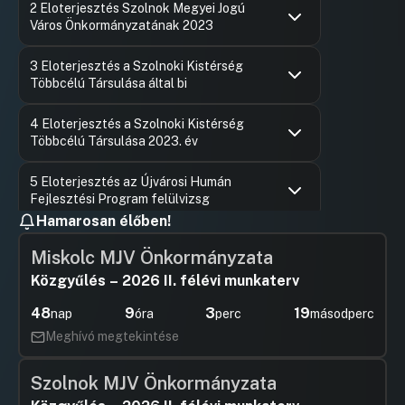
2 Eloterjesztés Szolnok Megyei Jogú
Hozzászól
Város Önkormányzatának 2023
Hozzászólások
Szalay Fe
Ugrás a napirendi pontra
3 Eloterjesztés a Szolnoki Kistérség
Hozzászól
Többcélú Társulása által bi
Hozzászólások
Szalay Fe
Ugrás a napirendi pontra
4 Eloterjesztés a Szolnoki Kistérség
Hozzászól
Többcélú Társulása 2023. év
Hozzászólások
Szalay Fe
Ugrás a napirendi pontra
5 Eloterjesztés az Újvárosi Humán
Hozzászól
Fejlesztési Program felülvizsg
Hamarosan élőben!
Hozzászólások
Szalay Fe
Ugrás a napirendi pontra
6 Eloterjesztés a Szolnoki Szentgyörgyi
Hozzászól
Miskolc MJV Önkormányzata
Albert Általános Iskola
Közgyűlés – 2026 II. félévi munkaterv
Hozzászólások
Szalay Fe
Ugrás a napirendi pontra
7 Eloterjesztés a Szolnok TV Zrt.-vel
Hozzászól
48
9
3
18
nap
óra
perc
másodperc
kapcsolatos intézkedések
Meghívó megtekintése
Hozzászólások
Szalay Fe
Ugrás a napirendi pontra
8 Eloterjesztés a 10. számú házi
Hozzászól
gyermekorvosi körzet további
Szolnok MJV Önkormányzata
Hozzászólások
Szalay Fe
Ugrás a napirendi pontra