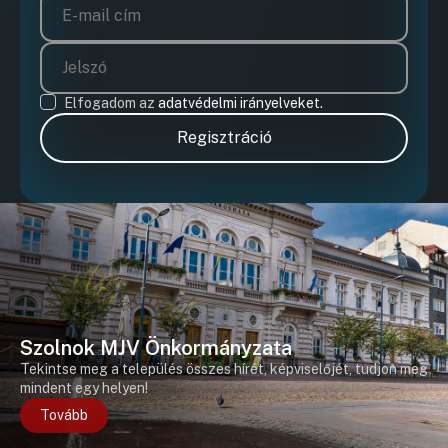
Elfogadom az
adatvédelmi irányelveket.
Regisztráció
Szolnok MJV Önkormányzata
Tekintse meg a település összes hírét, képviselőjét, tudjon meg
mindent egy helyen!
Tovább